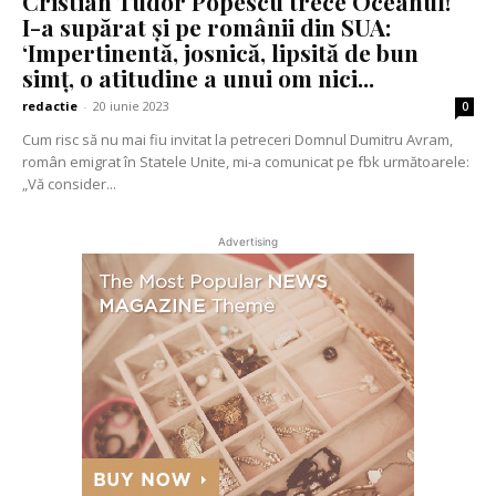
Cristian Tudor Popescu trece Oceanul!
I-a supărat și pe românii din SUA:
‘Impertinentă, josnică, lipsită de bun
simț, o atitudine a unui om nici...
redactie
-
20 iunie 2023
0
Cum risc să nu mai fiu invitat la petreceri Domnul Dumitru Avram,
român emigrat în Statele Unite, mi-a comunicat pe fbk următoarele:
„Vă consider...
Advertising