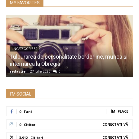
MY FAVORITES
UNCATEGORIZED
Tulburarea de personalitate borderline, munca și
A
internarea la Obregia
î
redactie
-
27 iulie 2026
0
r
I'M SOCIAL
ÎMI PLACE
0
Fani
CONECTAȚI-VĂ
0
Cititori
CONECTAȚI-VĂ
3,912
Cititori