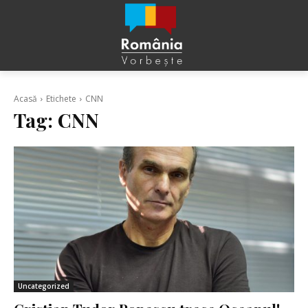
Acasă
Etichete
CNN
Tag:
CNN
Uncategorized