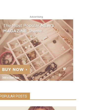
Advertising
POPULAR POSTS