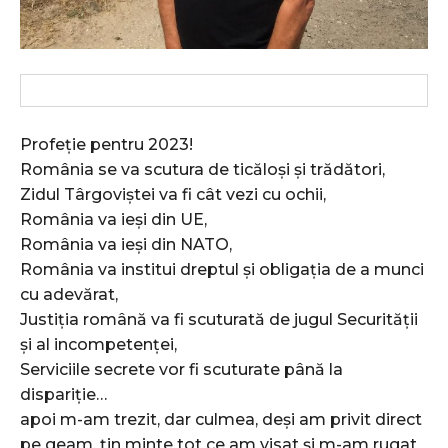
Profeție pentru 2023!
România se va scutura de ticăloși și trădători,
Zidul Târgoviștei va fi cât vezi cu ochii,
România va ieși din UE,
România va ieși din NATO,
România va institui dreptul și obligația de a munci
cu adevărat,
Justiția română va fi scuturată de jugul Securității
și al incompetenței,
Serviciile secrete vor fi scuturate până la
dispariție…
apoi m-am trezit, dar culmea, deși am privit direct
pe geam, țin minte tot ce am visat și m-am rugat