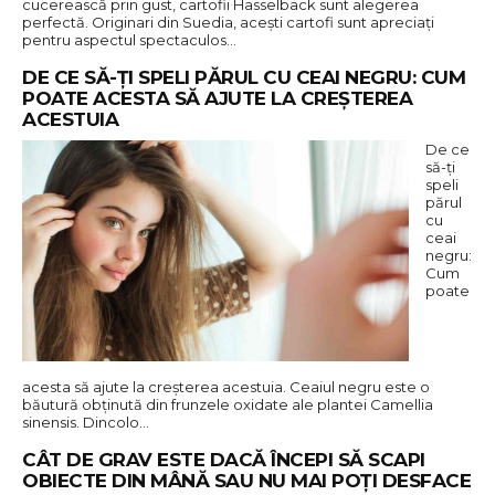
cucerească prin gust, cartofii Hasselback sunt alegerea
perfectă. Originari din Suedia, acești cartofi sunt apreciați
pentru aspectul spectaculos…
DE CE SĂ-ȚI SPELI PĂRUL CU CEAI NEGRU: CUM
POATE ACESTA SĂ AJUTE LA CREȘTEREA
ACESTUIA
De ce
să-ți
speli
părul
cu
ceai
negru:
Cum
poate
acesta să ajute la creșterea acestuia. Ceaiul negru este o
băutură obținută din frunzele oxidate ale plantei Camellia
sinensis. Dincolo…
CÂT DE GRAV ESTE DACĂ ÎNCEPI SĂ SCAPI
OBIECTE DIN MÂNĂ SAU NU MAI POȚI DESFACE