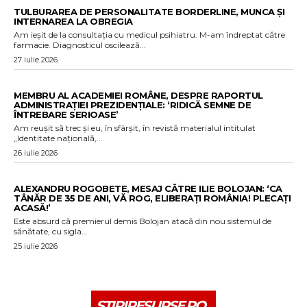
TULBURAREA DE PERSONALITATE BORDERLINE, MUNCA ȘI
INTERNAREA LA OBREGIA
Am ieșit de la consultația cu medicul psihiatru. M-am îndreptat către
farmacie. Diagnosticul oscilează...
27 iulie 2026
MEMBRU AL ACADEMIEI ROMÂNE, DESPRE RAPORTUL
ADMINISTRAȚIEI PREZIDENȚIALE: ‘RIDICĂ SEMNE DE
ÎNTREBARE SERIOASE’
Am reușit să trec și eu, în sfârșit, în revistă materialul intitulat
„Identitate națională,...
26 iulie 2026
ALEXANDRU ROGOBETE, MESAJ CĂTRE ILIE BOLOJAN: ‘CA
TÂNĂR DE 35 DE ANI, VĂ ROG, ELIBERAȚI ROMÂNIA! PLECAȚI
ACASĂ!’
Este absurd că premierul demis Bolojan atacă din nou sistemul de
sănătate, cu sigla...
25 iulie 2026
STIRIPESURSE.RO