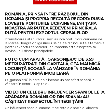
ROMÂNIA, PRINSĂ ÎNTRE RĂZBOIUL DIN
UCRAINA ȘI PROPRIA RECOLTĂ RECORD: RUSIA
LOVEȘTE PORTURILE UCRAINENE, IAR ȚARA
NOASTRĂ AR PUTEA REDEVENI PRINCIPALA
RUTĂ PENTRU EXPORTUL CEREALELOR
Intensificarea atacurilor rusești asupra porturilor ucrainene de
la Marea Neagră obligă Kievul să caute din nou rute alternative
pentru exportul cerealelor, iar România este așteptată să
devină unul dintre principalele…
FOTO CUM ARATĂ „GARSONIERA” DE 3,59
METRI PĂTRAȚI DIN CAPITALĂ, CEA MAI MICĂ
LOCUINȚĂ SCOASĂ LA VÂNZARE ÎN ROMÂNIA
PE O PLATFORMĂ IMOBILIARĂ
O „garsonieră” în care abia încape un pat a fost scoasă la
vânzare în centrul Capitalei.
VIDEO UN CELEBRU INFLUENCER SPANIOL LE IA
APĂRAREA ROMÂNILOR DIN SPANIA: AU
CÂȘTIGAT RESPECTUL ÎNTREGII ȚĂRI!
Un influencer spaniol cunoscut pe rețelele sociale, Alberto