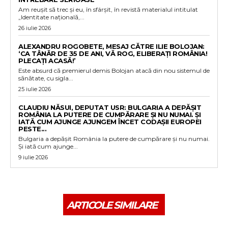
Am reușit să trec și eu, în sfârșit, în revistă materialul intitulat
„Identitate națională,...
26 iulie 2026
ALEXANDRU ROGOBETE, MESAJ CĂTRE ILIE BOLOJAN:
‘CA TÂNĂR DE 35 DE ANI, VĂ ROG, ELIBERAȚI ROMÂNIA!
PLECAȚI ACASĂ!’
Este absurd că premierul demis Bolojan atacă din nou sistemul de
sănătate, cu sigla...
25 iulie 2026
CLAUDIU NĂSUI, DEPUTAT USR: BULGARIA A DEPĂȘIT
ROMÂNIA LA PUTERE DE CUMPĂRARE ȘI NU NUMAI. ȘI
IATĂ CUM AJUNGE AJUNGEM ÎNCET CODAȘII EUROPEI
PESTE...
Bulgaria a depășit România la putere de cumpărare și nu numai.
Și iată cum ajunge...
9 iulie 2026
ARTICOLE SIMILARE