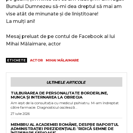
Bunului Dumnezeu să-mi dea dreptul să mai am
vise atât de minunate și de liniștitoare!
La mulți ani!
Mesaj preluat de pe contul de Facebook al lui
Mihai Mălaimare, actor
ETICHETE
ACTOR
MIHAI MĂLAIMARE
ULTIMELE ARTICOLE
TULBURAREA DE PERSONALITATE BORDERLINE,
MUNCA ȘI INTERNAREA LA OBREGIA
Am ieșit de la consultația cu medicul psihiatru. M-am îndreptat
către farmacie. Diagnosticul oscilează...
27 iulie 2026
MEMBRU AL ACADEMIEI ROMÂNE, DESPRE RAPORTUL
ADMINISTRAȚIEI PREZIDENȚIALE: ‘RIDICĂ SEMNE DE
ÎNTREBARE SERIOASE’