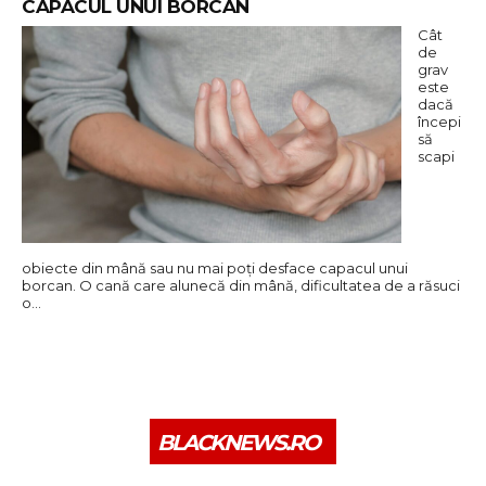
CAPACUL UNUI BORCAN
Cât
de
grav
este
dacă
începi
să
scapi
obiecte din mână sau nu mai poți desface capacul unui
borcan. O cană care alunecă din mână, dificultatea de a răsuci
o…
BLACKNEWS.RO