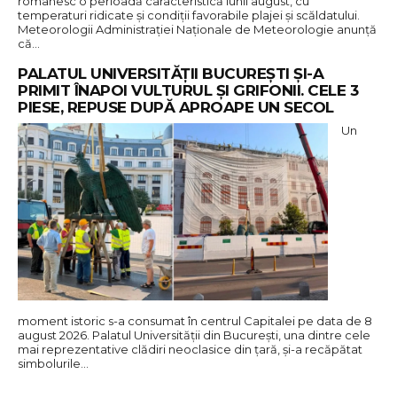
românesc o perioadă caracteristică lunii august, cu
temperaturi ridicate și condiții favorabile plajei și scăldatului.
Meteorologii Administrației Naționale de Meteorologie anunță
că…
PALATUL UNIVERSITĂȚII BUCUREȘTI ȘI-A
PRIMIT ÎNAPOI VULTURUL ȘI GRIFONII. CELE 3
PIESE, REPUSE DUPĂ APROAPE UN SECOL
Un
moment istoric s-a consumat în centrul Capitalei pe data de 8
august 2026. Palatul Universității din București, una dintre cele
mai reprezentative clădiri neoclasice din țară, și-a recăpătat
simbolurile…