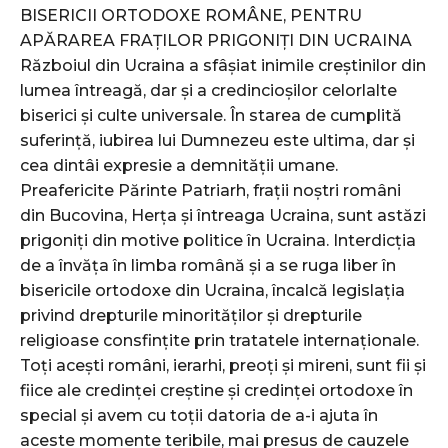
BISERICII ORTODOXE ROMÂNE, PENTRU
APĂRAREA FRAȚILOR PRIGONIȚI DIN UCRAINA
Războiul din Ucraina a sfâșiat inimile creștinilor din
lumea întreagă, dar și a credincioșilor celorlalte
biserici și culte universale. În starea de cumplită
suferință, iubirea lui Dumnezeu este ultima, dar și
cea dintâi expresie a demnității umane.
Preafericite Părinte Patriarh, frații noștri români
din Bucovina, Herța și întreaga Ucraina, sunt astăzi
prigoniți din motive politice în Ucraina. Interdicția
de a învăța în limba română și a se ruga liber în
bisericile ortodoxe din Ucraina, încalcă legislația
privind drepturile minorităților și drepturile
religioase consfințite prin tratatele internaționale.
Toți acești români, ierarhi, preoți și mireni, sunt fii și
fiice ale credinței creștine și credinței ortodoxe în
special și avem cu toții datoria de a-i ajuta în
aceste momente teribile, mai presus de cauzele