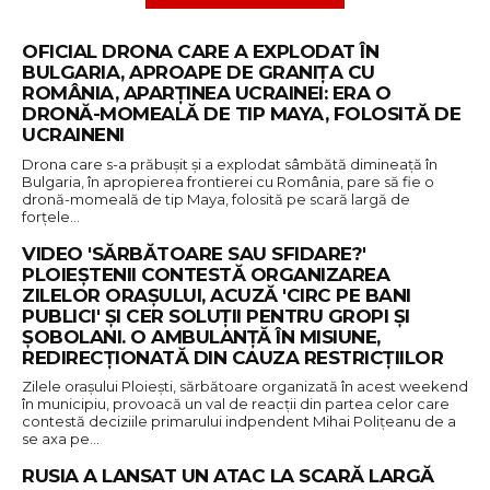
OFICIAL DRONA CARE A EXPLODAT ÎN
BULGARIA, APROAPE DE GRANIȚA CU
ROMÂNIA, APARȚINEA UCRAINEI: ERA O
DRONĂ-MOMEALĂ DE TIP MAYA, FOLOSITĂ DE
UCRAINENI
Drona care s-a prăbușit și a explodat sâmbătă dimineață în
Bulgaria, în apropierea frontierei cu România, pare să fie o
dronă-momeală de tip Maya, folosită pe scară largă de
forțele…
VIDEO 'SĂRBĂTOARE SAU SFIDARE?'
PLOIEȘTENII CONTESTĂ ORGANIZAREA
ZILELOR ORAȘULUI, ACUZĂ 'CIRC PE BANI
PUBLICI' ȘI CER SOLUȚII PENTRU GROPI ȘI
ȘOBOLANI. O AMBULANȚĂ ÎN MISIUNE,
REDIRECȚIONATĂ DIN CAUZA RESTRICȚIILOR
Zilele oraşului Ploieşti, sărbătoare organizată în acest weekend
în municipiu, provoacă un val de reacţii din partea celor care
contestă deciziile primarului indpendent Mihai Poliţeanu de a
se axa pe…
RUSIA A LANSAT UN ATAC LA SCARĂ LARGĂ