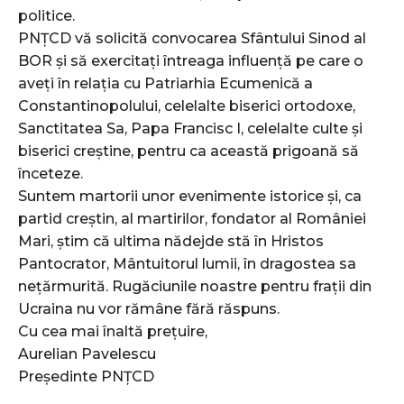
politice.
PNȚCD vă solicită convocarea Sfântului Sinod al
BOR și să exercitați întreaga influență pe care o
aveți în relația cu Patriarhia Ecumenică a
Constantinopolului, celelalte biserici ortodoxe,
Sanctitatea Sa, Papa Francisc I, celelalte culte și
biserici creștine, pentru ca această prigoană să
înceteze.
Suntem martorii unor evenimente istorice și, ca
partid creștin, al martirilor, fondator al României
Mari, știm că ultima nădejde stă în Hristos
Pantocrator, Mântuitorul lumii, în dragostea sa
nețărmurită. Rugăciunile noastre pentru frații din
Ucraina nu vor rămâne fără răspuns.
Cu cea mai înaltă prețuire,
Aurelian Pavelescu
Președinte PNȚCD