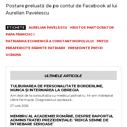
Postare preluată de pe contul de Facebook al lui
Aurelian Pavelescu
ETICHETE
AURELIAN PAVELESCU
HRISTOS PANTOCRATOR
PAPA FRANCISC I
PATRIARHIA ECUMENICĂ A CONSTANTINOPOLULUI
PNȚCD
PREAFERICITE PĂRINTE PATRIARH
PREȘEDINTE PNȚCD
UCRAINA
ULTIMELE ARTICOLE
TULBURAREA DE PERSONALITATE BORDERLINE,
MUNCA ȘI INTERNAREA LA OBREGIA
Am ieșit de la consultația cu medicul psihiatru. M-am îndreptat
către farmacie. Diagnosticul oscilează...
27 iulie 2026
MEMBRU AL ACADEMIEI ROMÂNE, DESPRE RAPORTUL
ADMINISTRAȚIEI PREZIDENȚIALE: ‘RIDICĂ SEMNE DE
ÎNTREBARE SERIOASE’