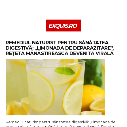
EXQUIS.RO
REMEDIUL NATURIST PENTRU SĂNĂTATEA
DIGESTIVĂ: „LIMONADA DE DEPARAZITARE”,
REȚETA MĂNĂSTIREASCĂ DEVENITĂ VIRALĂ
Remediul naturist pentru sănătatea digestivă: „Limonada de
deparazitare”, rețeta mănăstirească devenită virală. Rețeta