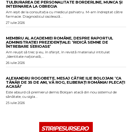
TULBURAREA DE PERSONALITATE BORDERLINE, MUNCA ȘI
INTERNAREA LA OBREGIA
Am ieșit de la consultația cu medicul psihiatru. M-am îndreptat către
farmacie. Diagnosticul oscilează...
27 iulie 2026
MEMBRU AL ACADEMIEI ROMÂNE, DESPRE RAPORTUL
ADMINISTRAȚIEI PREZIDENȚIALE: ‘RIDICĂ SEMNE DE
ÎNTREBARE SERIOASE’
Am reușit să trec și eu, în sfârșit, în revistă materialul intitulat
„Identitate națională,...
26 iulie 2026
ALEXANDRU ROGOBETE, MESAJ CĂTRE ILIE BOLOJAN: ‘CA
TÂNĂR DE 35 DE ANI, VĂ ROG, ELIBERAȚI ROMÂNIA! PLECAȚI
ACASĂ!’
Este absurd că premierul demis Bolojan atacă din nou sistemul de
sănătate, cu sigla...
25 iulie 2026
STIRIPESURSE.RO