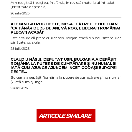
Am reușit să trec și eu, în sfârșit, în revistă materialul intitulat
„Identitate națională,...
26 iulie 2026
ALEXANDRU ROGOBETE, MESAJ CĂTRE ILIE BOLOJAN:
‘CA TÂNĂR DE 35 DE ANI, VĂ ROG, ELIBERAȚI ROMÂNIA!
PLECAȚI ACASĂ!’
Este absurd că premierul demis Bolojan atacă din nou sistemul de
sănătate, cu sigla...
25 iulie 2026
CLAUDIU NĂSUI, DEPUTAT USR: BULGARIA A DEPĂȘIT
ROMÂNIA LA PUTERE DE CUMPĂRARE ȘI NU NUMAI. ȘI
IATĂ CUM AJUNGE AJUNGEM ÎNCET CODAȘII EUROPEI
PESTE...
Bulgaria a depășit România la putere de cumpărare și nu numai.
Și iată cum ajunge...
9 iulie 2026
ARTICOLE SIMILARE