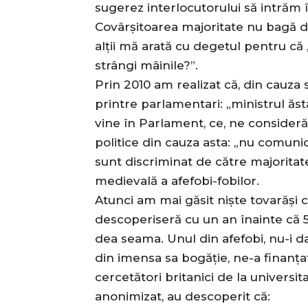
sugerez interlocutorului să intrăm 
Covârșitoarea majoritate nu bagă de
alții mă arată cu degetul pentru că 
strângi mâinile?”.
Prin 2010 am realizat că, din cauza 
printre parlamentari: „ministrul ăs
vine în Parlament, ce, ne consider
politice din cauza asta: „nu comuni
sunt discriminat de către majoritat
medievală a afefobi-fobilor.
Atunci am mai găsit niște tovarăși c
descoperiseră cu un an înainte că 5.
dea seama. Unul din afefobi, nu-i 
din imensa sa bogăție, ne-a finanța
cercetători britanici de la universi
anonimizat, au descoperit că: