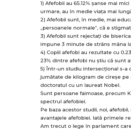
1) Afefobii au 65.12% șanse mai mici
urmare, au în medie viața mai lung
2) Afefobii sunt, în medie, mai educ
„persoanele normale”, că e stigmatiz
3) Afefobii sunt rejectați de biseric
impune 3 minute de strâns mâna la în
4) Copiii afefobi au rezultate cu 0.2
23% dintre afefobi nu știu că sunt a
5) Într-un studiu intersecțional s-
jumătate de kilogram de cireșe pe zi
doctoratul cu un laureat Nobel.
Sunt persoane faimoase, precum K
spectrul afefobiei.
Pe baza acestor studii, noi, afefobi
avantajele afefobiei. Iată primele rea
Am trecut o lege în parlament care 