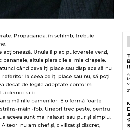
lerate. Propaganda, în schimb, trebuie
ne.
 acționează. Unuia îi plac puloverele verzi,
ac bananele, altuia piersicile și mie cireșele.
atunci când ceva îți place sau displace să nu
A
eferitor la ceea ce îți place sau nu, să poți
M
o
ceva decât de legile adoptate conform
2
ului democratic.
âng mâinile oamenilor. E o formă foarte
 strâns-mâini-fob. Uneori trec peste, pentru
A
ua aceea sunt mai relaxat, sau pur și simplu,
‘
eori nu am chef și, civilizat și discret,
S