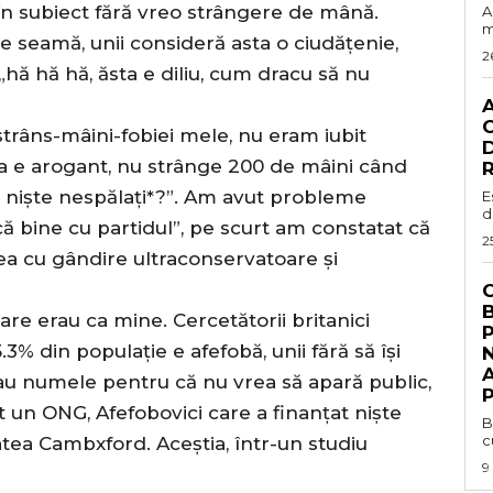
în subiect fără vreo strângere de mână.
A
m
 seamă, unii consideră asta o ciudățenie,
2
„hă hă hă, ăsta e diliu, cum dracu să nu
C
strâns-mâini-fobiei mele, nu eram iubit
D
ta e arogant, nu strânge 200 de mâini când
R
ă niște nespălați*?”. Am avut probleme
E
d
că bine cu partidul”, pe scurt am constatat că
2
ea cu gândire ultraconservatoare și
C
are erau ca mine. Cercetătorii britanici
3% din populație e afefobă, unii fără să își
N
dau numele pentru că nu vrea să apară public,
P
t un ONG, Afefobovici care a finanțat niște
B
c
tatea Cambxford. Aceștia, într-un studiu
9