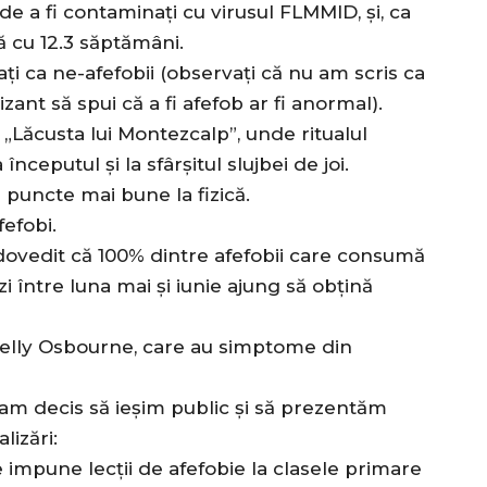
 de a fi contaminați cu virusul FLMMID, și, ca
ă cu 12.3 săptămâni.
ați ca ne-afefobii (observați că nu am scris ca
ant să spui că a fi afefob ar fi anormal).
a „Lăcusta lui Montezcalp”, unde ritualul
ceputul și la sfârșitul slujbei de joi.
3 puncte mai bune la fizică.
fefobi.
a dovedit că 100% dintre afefobii care consumă
 între luna mai și iunie ajung să obțină
elly Osbourne, care au simptome din
i, am decis să ieșim public și să prezentăm
lizări:
impune lecții de afefobie la clasele primare