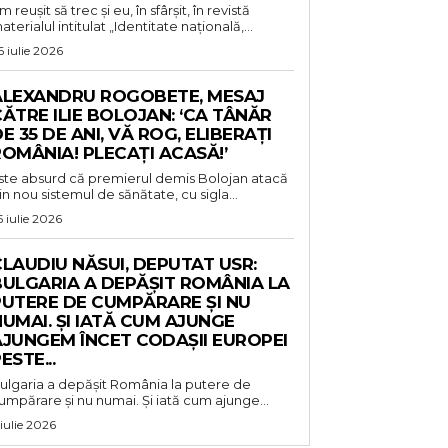
m reușit să trec și eu, în sfârșit, în revistă
aterialul intitulat „Identitate națională,...
6 iulie 2026
ALEXANDRU ROGOBETE, MESAJ
ĂTRE ILIE BOLOJAN: ‘CA TÂNĂR
E 35 DE ANI, VĂ ROG, ELIBERAȚI
OMÂNIA! PLECAȚI ACASĂ!’
ste absurd că premierul demis Bolojan atacă
in nou sistemul de sănătate, cu sigla...
5 iulie 2026
LAUDIU NĂSUI, DEPUTAT USR:
BULGARIA A DEPĂȘIT ROMÂNIA LA
PUTERE DE CUMPĂRARE ȘI NU
UMAI. ȘI IATĂ CUM AJUNGE
AJUNGEM ÎNCET CODAȘII EUROPEI
ESTE...
ulgaria a depășit România la putere de
umpărare și nu numai. Și iată cum ajunge...
 iulie 2026