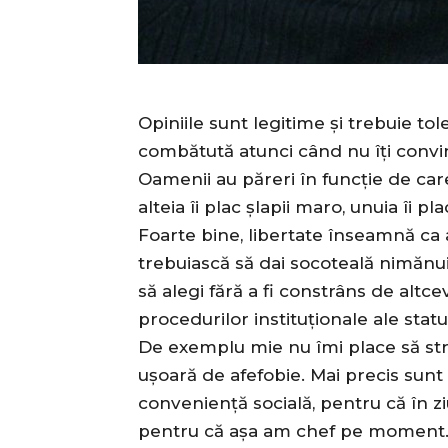
Opiniile sunt legitime și trebuie to
combătută atunci când nu îți convi
Oamenii au păreri în funcție de care
alteia îi plac șlapii maro, unuia îi pl
Foarte bine, libertate înseamnă ca 
trebuiască să dai socoteală nimănui r
să alegi fără a fi constrâns de alt
procedurilor instituționale ale stat
De exemplu mie nu îmi place să str
ușoară de afefobie. Mai precis sunt
conveniență socială, pentru că în zi
pentru că așa am chef pe moment. Alt