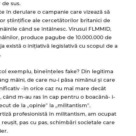
r de sus.
te în derulare o campanie care vizează să
 științifice ale cercetătorilor britanici de
 mâinile când se întâlnesc. Virusul FLMMID,
mâinilor, produce pagube de 10.000.000 de
 există o inițiativă legislativă cu scopul de a
.
icol exemplu, bineînțeles fake? Din legitima
g mâini, de care nu-i păsa nimănui și care
ificativ -în orice caz nu mai mare decât
-a, când m-au ras în cap pentru o boacănă- i-
ut de la „opinie” la „militantism”.
tiză profesionistă în militantism, am ocupat
reușit, pas cu pas, schimbări societale care
ier.