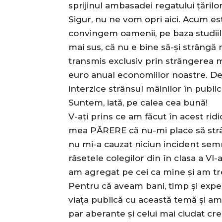
sprijinul ambasadei regatului țărilo
Sigur, nu ne vom opri aici. Acum es
convingem oamenii, pe baza studiilor
mai sus, că nu e bine să-și strângă
transmis exclusiv prin strângerea 
euro anual economiilor noastre. Deja
interzice strânsul mâinilor în public
Suntem, iată, pe calea cea bună!
V-ați prins ce am făcut în acest rid
mea PĂRERE că nu-mi place să strân
nu mi-a cauzat niciun incident semn
râsetele colegilor din în clasa a VI
am agregat pe cei ca mine și am trec
Pentru că aveam bani, timp și exper
viața publică cu această temă și am 
par aberante și celui mai ciudat cre