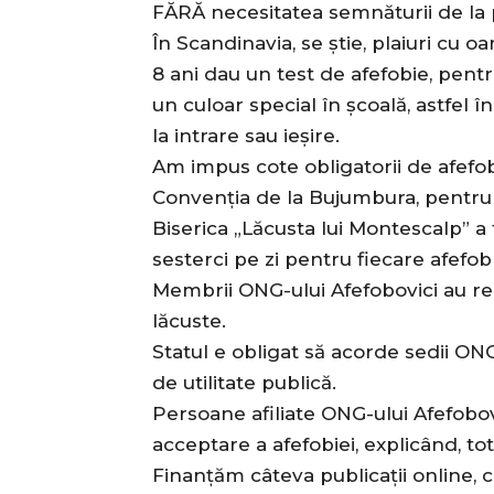
FĂRĂ necesitatea semnăturii de la p
În Scandinavia, se știe, plaiuri cu oa
8 ani dau un test de afefobie, pentru
un culoar special în școală, astfel î
la intrare sau ieșire.
Am impus cote obligatorii de afefobi
Convenția de la Bujumbura, pentru 
Biserica „Lăcusta lui Montescalp” 
sesterci pe zi pentru fiecare afefob
Membrii ONG-ului Afefobovici au re
lăcuste.
Statul e obligat să acorde sedii ONG
de utilitate publică.
Persoane afiliate ONG-ului Afefobovi
acceptare a afefobiei, explicând, to
Finanțăm câteva publicații online, ca