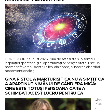
HOROSCOP 7 august 2026. Ziua de astăzi stă sub semnul
inspirației spontane și al oportunităților neașteptate. Este un
moment favorabil pentru a ieși din tipare, a încerca abordări
neconvenționale și…
GINA PISTOL A MĂRTURISIT CĂ NU A SIMȚIT CĂ
A APARȚINUT NIMĂNUI DE CÂND ERA MICĂ:
CINE ESTE TOTUȘI PERSOANA CARE A
SCHIMBAT ACEST LUCRU PENTRU EA
Gina
Pistol
a