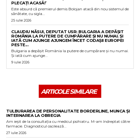
PLECAȚI ACASĂ!’
Este absurd că premierul demis Bolojan atacă din nou sistemul de
sănătate, cu sigla...
25 iulie 2026
CLAUDIU NĂSUI, DEPUTAT USR: BULGARIA A DEPĂȘIT
ROMÂNIA LA PUTERE DE CUMPĂRARE ȘI NU NUMAI. ȘI
IATĂ CUM AJUNGE AJUNGEM ÎNCET CODAȘII EUROPEI
PESTE...
Bulgaria a depășit România la putere de cumpărare și nu numai.
Și iată cum ajunge...
9 iulie 2026
ARTICOLE SIMILARE
TULBURAREA DE PERSONALITATE BORDERLINE, MUNCA ȘI
INTERNAREA LA OBREGIA
Am ieșit de la consultația cu medicul psihiatru. M-am îndreptat către
farmacie. Diagnosticul oscilează...
27 iulie 2026