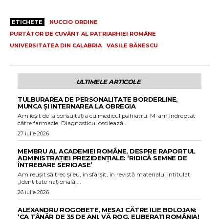
ETICHETE
NUCCIO ORDINE
PURTĂTOR DE CUVÂNT AL PATRIARHIEI ROMÂNE
UNIVERSITATEA DIN CALABRIA
VASILE BĂNESCU
ULTIMELE ARTICOLE
TULBURAREA DE PERSONALITATE BORDERLINE,
MUNCA ȘI INTERNAREA LA OBREGIA
Am ieșit de la consultația cu medicul psihiatru. M-am îndreptat
către farmacie. Diagnosticul oscilează...
27 iulie 2026
MEMBRU AL ACADEMIEI ROMÂNE, DESPRE RAPORTUL
ADMINISTRAȚIEI PREZIDENȚIALE: ‘RIDICĂ SEMNE DE
ÎNTREBARE SERIOASE’
Am reușit să trec și eu, în sfârșit, în revistă materialul intitulat
„Identitate națională,...
26 iulie 2026
ALEXANDRU ROGOBETE, MESAJ CĂTRE ILIE BOLOJAN:
‘CA TÂNĂR DE 35 DE ANI, VĂ ROG, ELIBERAȚI ROMÂNIA!