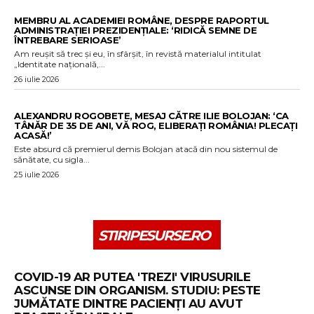
MEMBRU AL ACADEMIEI ROMÂNE, DESPRE RAPORTUL
ADMINISTRAȚIEI PREZIDENȚIALE: ‘RIDICĂ SEMNE DE
ÎNTREBARE SERIOASE’
Am reușit să trec și eu, în sfârșit, în revistă materialul intitulat
„Identitate națională,...
26 iulie 2026
ALEXANDRU ROGOBETE, MESAJ CĂTRE ILIE BOLOJAN: ‘CA
TÂNĂR DE 35 DE ANI, VĂ ROG, ELIBERAȚI ROMÂNIA! PLECAȚI
ACASĂ!’
Este absurd că premierul demis Bolojan atacă din nou sistemul de
sănătate, cu sigla...
25 iulie 2026
STIRIPESURSE.RO
COVID-19 AR PUTEA 'TREZI' VIRUSURILE
ASCUNSE DIN ORGANISM. STUDIU: PESTE
JUMĂTATE DINTRE PACIENȚI AU AVUT