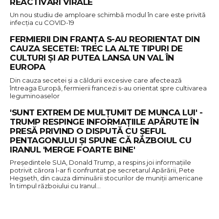
REACTIVĂRI VIRALE
Un nou studiu de amploare schimbă modul în care este privită
infecția cu COVID-19
FERMIERII DIN FRANȚA S-AU REORIENTAT DIN
CAUZA SECETEI: TREC LA ALTE TIPURI DE
CULTURI ȘI AR PUTEA LANSA UN VAL ÎN
EUROPA
Din cauza secetei și a căldurii excesive care afectează
întreaga Europă, fermierii francezi s-au orientat spre cultivarea
leguminoaselor
'SUNT EXTREM DE MULȚUMIT DE MUNCA LUI' -
TRUMP RESPINGE INFORMAȚIILE APĂRUTE ÎN
PRESĂ PRIVIND O DISPUTĂ CU ȘEFUL
PENTAGONULUI ȘI SPUNE CĂ RĂZBOIUL CU
IRANUL 'MERGE FOARTE BINE'
Președintele SUA, Donald Trump, a respins joi informațiile
potrivit cărora l-ar fi confruntat pe secretarul Apărării, Pete
Hegseth, din cauza diminuării stocurilor de muniții americane
în timpul războiului cu Iranul…