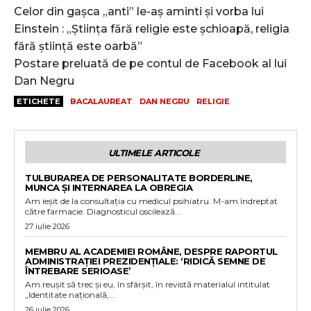
Celor din gașca „anti” le-aș aminti și vorba lui
Einstein : „Ştiinţa fără religie este şchioapă, religia
fără ştiinţă este oarbă”
Postare preluată de pe contul de Facebook al lui
Dan Negru
ETICHETE
BACALAUREAT
DAN NEGRU
RELIGIE
ULTIMELE ARTICOLE
TULBURAREA DE PERSONALITATE BORDERLINE,
MUNCA ȘI INTERNAREA LA OBREGIA
Am ieșit de la consultația cu medicul psihiatru. M-am îndreptat
către farmacie. Diagnosticul oscilează...
27 iulie 2026
MEMBRU AL ACADEMIEI ROMÂNE, DESPRE RAPORTUL
ADMINISTRAȚIEI PREZIDENȚIALE: ‘RIDICĂ SEMNE DE
ÎNTREBARE SERIOASE’
Am reușit să trec și eu, în sfârșit, în revistă materialul intitulat
„Identitate națională,...
26 iulie 2026