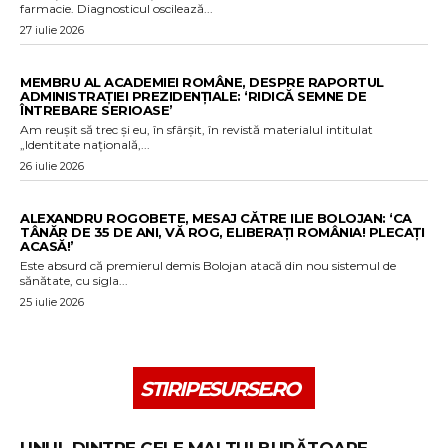
farmacie. Diagnosticul oscilează...
27 iulie 2026
MEMBRU AL ACADEMIEI ROMÂNE, DESPRE RAPORTUL
ADMINISTRAȚIEI PREZIDENȚIALE: ‘RIDICĂ SEMNE DE
ÎNTREBARE SERIOASE’
Am reușit să trec și eu, în sfârșit, în revistă materialul intitulat
„Identitate națională,...
26 iulie 2026
ALEXANDRU ROGOBETE, MESAJ CĂTRE ILIE BOLOJAN: ‘CA
TÂNĂR DE 35 DE ANI, VĂ ROG, ELIBERAȚI ROMÂNIA! PLECAȚI
ACASĂ!’
Este absurd că premierul demis Bolojan atacă din nou sistemul de
sănătate, cu sigla...
25 iulie 2026
STIRIPESURSE.RO
UNUL DINTRE CELE MAI TULBURĂTOARE