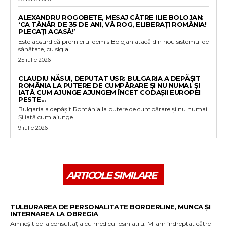
ALEXANDRU ROGOBETE, MESAJ CĂTRE ILIE BOLOJAN:
‘CA TÂNĂR DE 35 DE ANI, VĂ ROG, ELIBERAȚI ROMÂNIA!
PLECAȚI ACASĂ!’
Este absurd că premierul demis Bolojan atacă din nou sistemul de
sănătate, cu sigla...
25 iulie 2026
CLAUDIU NĂSUI, DEPUTAT USR: BULGARIA A DEPĂȘIT
ROMÂNIA LA PUTERE DE CUMPĂRARE ȘI NU NUMAI. ȘI
IATĂ CUM AJUNGE AJUNGEM ÎNCET CODAȘII EUROPEI
PESTE...
Bulgaria a depășit România la putere de cumpărare și nu numai.
Și iată cum ajunge...
9 iulie 2026
ARTICOLE SIMILARE
TULBURAREA DE PERSONALITATE BORDERLINE, MUNCA ȘI
INTERNAREA LA OBREGIA
Am ieșit de la consultația cu medicul psihiatru. M-am îndreptat către