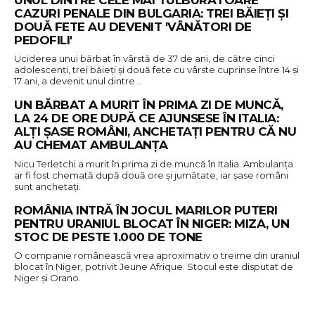
CAZURI PENALE DIN BULGARIA: TREI BĂIEȚI ȘI
DOUĂ FETE AU DEVENIT 'VÂNĂTORI DE
PEDOFILI'
Uciderea unui bărbat în vârstă de 37 de ani, de către cinci
adolescenţi, trei băieţi şi două fete cu vârste cuprinse între 14 şi
17 ani, a devenit unul dintre…
UN BĂRBAT A MURIT ÎN PRIMA ZI DE MUNCĂ,
LA 24 DE ORE DUPĂ CE AJUNSESE ÎN ITALIA:
ALȚI ȘASE ROMÂNI, ANCHETAȚI PENTRU CĂ NU
AU CHEMAT AMBULANȚA
Nicu Terletchi a murit în prima zi de muncă în Italia. Ambulanța
ar fi fost chemată după două ore și jumătate, iar șase români
sunt anchetați.
ROMÂNIA INTRĂ ÎN JOCUL MARILOR PUTERI
PENTRU URANIUL BLOCAT ÎN NIGER: MIZA, UN
STOC DE PESTE 1.000 DE TONE
O companie românească vrea aproximativ o treime din uraniul
blocat în Niger, potrivit Jeune Afrique. Stocul este disputat de
Niger și Orano.