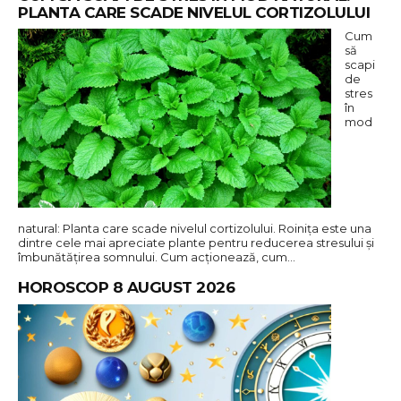
PLANTA CARE SCADE NIVELUL CORTIZOLULUI
Cum
să
scapi
de
stres
în
mod
natural: Planta care scade nivelul cortizolului. Roinița este una
dintre cele mai apreciate plante pentru reducerea stresului și
îmbunătățirea somnului. Cum acționează, cum…
HOROSCOP 8 AUGUST 2026