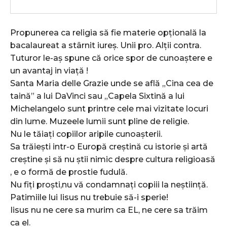
Propunerea ca religia să fie materie opțională la
bacalaureat a stârnit iureș. Unii pro. Alții contra.
Tuturor le-aș spune că orice spor de cunoaștere e
un avantaj in viață !
Santa Maria delle Grazie unde se află „Cina cea de
taină” a lui DaVinci sau „Capela Sixtină a lui
Michelangelo sunt printre cele mai vizitate locuri
din lume. Muzeele lumii sunt pline de religie.
Nu le tăiați copiilor aripile cunoașterii.
Sa trăiești intr-o Europă creștină cu istorie și artă
creștine și să nu știi nimic despre cultura religioasă
, e o formă de prostie fudulă.
Nu fiți proști,nu vă condamnați copiii la neștiință.
Patimiile lui Iisus nu trebuie să-i sperie!
Iisus nu ne cere sa murim ca EL, ne cere sa trăim
ca el.