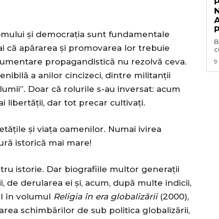
N
P
e omului și democrația sunt fundamentale
B
 că apărarea și promovarea lor trebuie
c
trumentare propagandistică nu rezolvă ceva.
9
ibilă a anilor cincizeci, dintre militanții
l lumii”. Doar că rolurile s-au inversat: acum
 libertății, dar tot precar cultivați.
tățile și viața oamenilor. Numai ivirea
ură istorică mai mare!
ru istorie. Dar biografiile multor generații
, de derularea ei și, acum, după multe indicii,
ul în volumul
Religia în era globalizării
(2000),
 schimbărilor de sub politica globalizării,