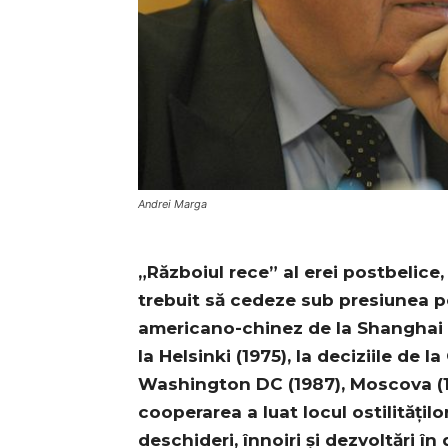
Andrei Marga
„Războiul rece” al erei postbelice,
trebuit să cedeze sub presiunea p
americano-chinez de la Shanghai (
la Helsinki (1975), la deciziile de l
Washington DC (1987), Moscova (198
cooperarea a luat locul ostilitățil
deschideri, înnoiri și dezvoltări în