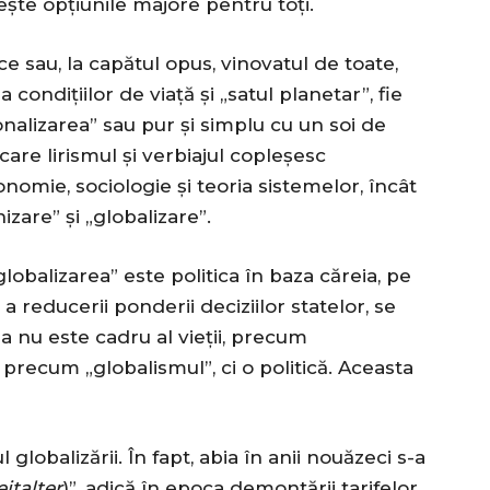
ilește opțiunile majore pentru toți.
ce sau, la capătul opus, vinovatul de toate,
condițiilor de viață și „satul planetar”, fie
ionalizarea” sau pur și simplu cu un soi de
 care lirismul și verbiajul copleșesc
onomie, sociologie și teoria sistemelor, încât
zare” și „globalizare”.
lobalizarea” este politica în baza căreia, pe
a reducerii ponderii deciziilor statelor, se
a nu este cadru al vieții, precum
, precum „globalismul”, ci o politică. Aceasta
globalizării. În fapt, abia în anii nouăzeci s-a
italter
)”, adică în epoca demontării tarifelor.