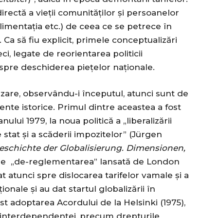
rectă a vieții comunităților și persoanelor
alimentația etc.) de ceea ce se petrece în
r. Ca să fiu explicit, primele conceptualizări
eci, legate de reorientarea politicii
pre deschiderea piețelor naționale.
are, observându-i începutul, atunci sunt de
te istorice. Primul dintre aceastea a fost
nului 1979, la noua politică a „liberalizării
de stat și a scăderii impozitelor” (Jürgen
eschichte der Globalisierung. Dimensionen,
 de „de-reglementarea” lansată de London
tat atunci spre dislocarea tarifelor vamale și a
ionale și au dat startul globalizării în
t adoptarea Acordului de la Helsinki (1975),
 interdependenței, precum drepturile