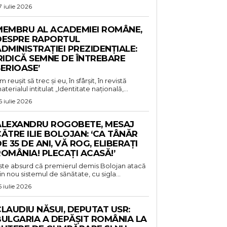
7 iulie 2026
MEMBRU AL ACADEMIEI ROMÂNE,
DESPRE RAPORTUL
DMINISTRAȚIEI PREZIDENȚIALE:
RIDICĂ SEMNE DE ÎNTREBARE
ERIOASE’
m reușit să trec și eu, în sfârșit, în revistă
aterialul intitulat „Identitate națională,...
6 iulie 2026
ALEXANDRU ROGOBETE, MESAJ
ĂTRE ILIE BOLOJAN: ‘CA TÂNĂR
E 35 DE ANI, VĂ ROG, ELIBERAȚI
OMÂNIA! PLECAȚI ACASĂ!’
ste absurd că premierul demis Bolojan atacă
in nou sistemul de sănătate, cu sigla...
5 iulie 2026
LAUDIU NĂSUI, DEPUTAT USR:
BULGARIA A DEPĂȘIT ROMÂNIA LA