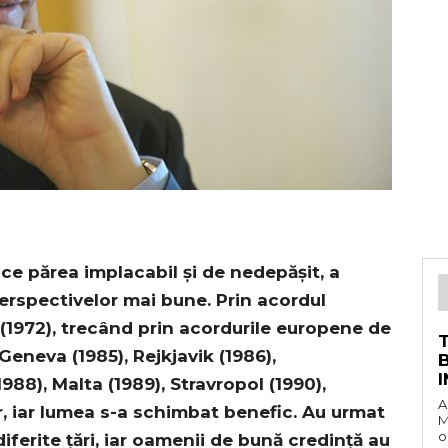
 ce părea implacabil și de nedepășit, a
erspectivelor mai bune. Prin acordul
1972), trecând prin acordurile europene de
a Geneva (1985), Rejkjavik (1986),
8), Malta (1989), Stravropol (1990),
A
or, iar lumea s-a schimbat benefic. Au urmat
M
o
 diferite țări, iar oamenii de bună credință au