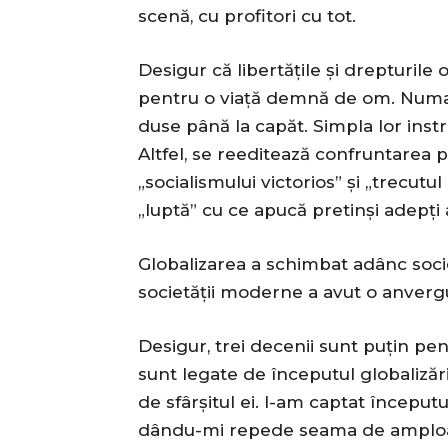
scenă, cu profitori cu tot.
Desigur că libertățile și drepturil
pentru o viață demnă de om. Numai
duse până la capăt. Simpla lor ins
Altfel, se reeditează confruntarea pen
„socialismului victorios” și „trecutu
„luptă” cu ce apucă pretinși adepți ai
Globalizarea a schimbat adânc socie
societății moderne a avut o anverg
Desigur, trei decenii sunt puțin pent
sunt legate de începutul globalizării
de sfârșitul ei. I-am captat început
dându-mi repede seama de amploarea