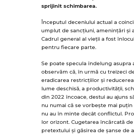
sprijinit schimbarea.
Începutul deceniului actual a coin
umplut de sancțiuni, amenințări și ar
Cadrul general al vieții a fost înlocu
pentru fiecare parte.
Se poate specula îndelung asupra ace
observăm că, în urmă cu treizeci de 
eradicarea restricțiilor și reducere
lume deschisă, a productivității, sch
din 2022 încoace, destui au ajuns să
nu numai că se vorbește mai puțin 
nu au în minte decât conflictul. P
lor orizont. Cugetarea încărcată de
pretextului și găsirea de șanse de a