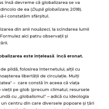
us însă devreme că globalizarea se va
 dincolo de ea (
După globalizare
, 2018).
-i constatăm sfârșitul.
izarea din anii nouăzeci, la scindarea lumii
ormulez aici patru observații și
rii.
obalizarea este înțeleasă încă eronat.
e pildă, folosirea Internetului, alții cu
așterea libertății de circulație. Mulți
tatea” – care constă în aceea că viața
vieții pe glob (precum climatul, resursele
fundă cu „globalismul” – adică cu ideologia
un centru din care diversele popoare și țări