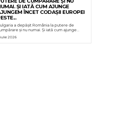
PUTERE DE CUMPĂRARE ȘI NU
UMAI. ȘI IATĂ CUM AJUNGE
AJUNGEM ÎNCET CODAȘII EUROPEI
ESTE...
ulgaria a depășit România la putere de
umpărare și nu numai. Și iată cum ajunge...
 iulie 2026