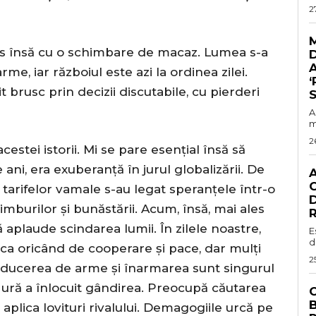
2
cis însă cu o schimbare de macaz. Lumea s-a
A
me, iar războiul este azi la ordinea zilei.
‘
it brusc prin decizii discutabile, cu pierderi
S
A
m
2
stei istorii. Mi se pare esențial însă să
ani, era exuberanță în jurul globalizării. De
C
a tarifelor vamale s-au legat speranțele într-o
D
imburilor și bunăstării. Acum, însă, mai ales
R
 aplaude scindarea lumii. În zilele noastre,
E
d
ca oricând de cooperare și pace, dar mulți
2
roducerea de arme și înarmarea sunt singurul
 ură a înlocuit gândirea. Preocupă căutarea
C
 aplica lovituri rivalului. Demagogiile urcă pe