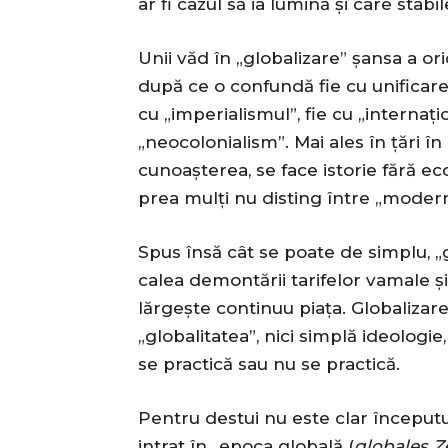
ar fi cazul să ia lumină și care stab
Unii văd în „globalizare” șansa a ori
după ce o confundă fie cu unificarea 
cu „imperialismul”, fie cu „internaț
„neocolonialism”. Mai ales în țări în
cunoașterea, se face istorie fără ec
prea mulți nu disting între „moderni
Spus însă cât se poate de simplu, „g
calea demontării tarifelor vamale și 
lărgește continuu piața. Globalizare
„globalitatea”, nici simplă ideologie
se practică sau nu se practică.
Pentru destui nu este clar începutul 
intrat în „epoca globală (
globales Ze