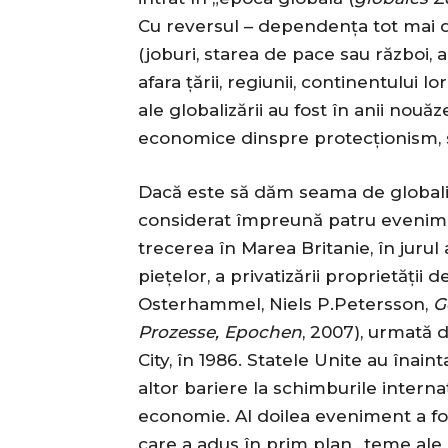
Cu reversul – dependența tot mai di
(joburi, starea de pace sau război, 
afara țării, regiunii, continentului lo
ale globalizării au fost în anii nouăz
economice dinspre protecționism, s
Dacă este să dăm seama de globaliz
considerat împreună patru evenimen
trecerea în Marea Britanie, în jurul a
piețelor, a privatizării proprietății 
Osterhammel, Niels P.Petersson,
G
Prozesse, Epochen
, 2007), urmată
City, în 1986. Statele Unite au înain
altor bariere la schimburile internaț
economie. Al doilea eveniment a fos
care a adus în prim plan „teme ale