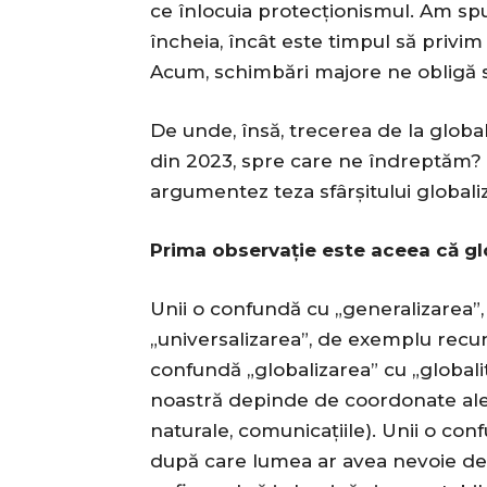
ce înlocuia protecționismul. Am sp
încheia, încât este timpul să privim
Acum, schimbări majore ne obligă să
De unde, însă, trecerea de la global
din 2023, spre care ne îndreptăm? F
argumentez teza sfârșitului globaliză
Prima observație este aceea că gl
Unii o confundă cu „generalizarea”, d
„universalizarea”, de exemplu recuno
confundă „globalizarea” cu „globali
noastră depinde de coordonate ale 
naturale, comunicațiile). Unii o con
după care lumea ar avea nevoie de 