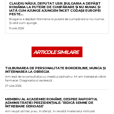
CLAUDIU NĂSUI, DEPUTAT USR: BULGARIA A DEPĂȘIT
ROMÂNIA LA PUTERE DE CUMPĂRARE ȘI NU NUMAI. ȘI
IATĂ CUM AJUNGE AJUNGEM ÎNCET CODAȘII EUROPEI
PESTE...
Bulgaria a depășit România la putere de cumpărare și nu numai.
Și iată cum ajunge...
9 iulie 2026
ARTICOLE SIMILARE
TULBURAREA DE PERSONALITATE BORDERLINE, MUNCA ȘI
INTERNAREA LA OBREGIA
Am ieșit de la consultația cu medicul psihiatru. M-am îndreptat către
farmacie. Diagnosticul oscilează...
27 iulie 2026
MEMBRU AL ACADEMIEI ROMÂNE, DESPRE RAPORTUL
ADMINISTRAȚIEI PREZIDENȚIALE: ‘RIDICĂ SEMNE DE
ÎNTREBARE SERIOASE’
Am reușit să trec și eu, în sfârșit, în revistă materialul intitulat