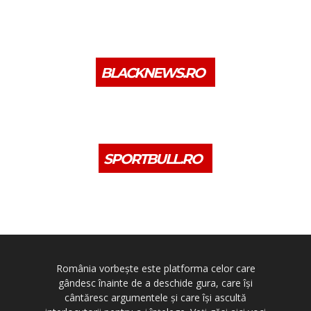
BLACKNEWS.RO
SPORTBULL.RO
România vorbește este platforma celor care
gândesc înainte de a deschide gura, care își
cântăresc argumentele și care își ascultă