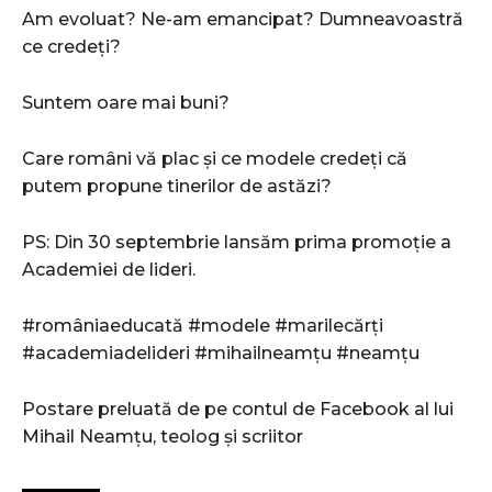
Am evoluat? Ne-am emancipat? Dumneavoastră
ce credeți?
Suntem oare mai buni?
Care români vă plac și ce modele credeți că
putem propune tinerilor de astăzi?
PS: Din 30 septembrie lansăm prima promoție a
Academiei de lideri.
#româniaeducată #modele #marilecărți
#academiadelideri #mihailneamțu #neamțu
Postare preluată de pe contul de Facebook al lui
Mihail Neamțu, teolog și scriitor