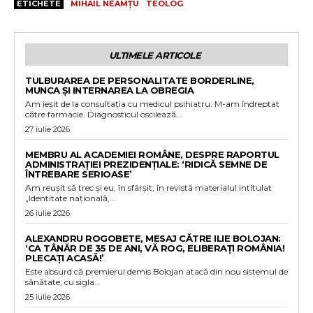
ETICHETE
MIHAIL NEAMȚU
TEOLOG
ULTIMELE ARTICOLE
TULBURAREA DE PERSONALITATE BORDERLINE,
MUNCA ȘI INTERNAREA LA OBREGIA
Am ieșit de la consultația cu medicul psihiatru. M-am îndreptat
către farmacie. Diagnosticul oscilează...
27 iulie 2026
MEMBRU AL ACADEMIEI ROMÂNE, DESPRE RAPORTUL
ADMINISTRAȚIEI PREZIDENȚIALE: ‘RIDICĂ SEMNE DE
ÎNTREBARE SERIOASE’
Am reușit să trec și eu, în sfârșit, în revistă materialul intitulat
„Identitate națională,...
26 iulie 2026
ALEXANDRU ROGOBETE, MESAJ CĂTRE ILIE BOLOJAN:
‘CA TÂNĂR DE 35 DE ANI, VĂ ROG, ELIBERAȚI ROMÂNIA!
PLECAȚI ACASĂ!’
Este absurd că premierul demis Bolojan atacă din nou sistemul de
sănătate, cu sigla...
25 iulie 2026