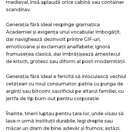
medieval, însă aplaudă orice cabină sau container
scandinav.
Generația fără ideal respinge gramatica
Academiei și exigența unui vocabular îmbogățit,
dar navighează dezinvolt printre GIF-uri,
emoticoane și exclamații analfabete; ignoră
frumusețea clasică, dar îmbrățișează amestecul
de kitsch, grotesc sau diform al post-modernității.
Generația fără ideal e fericită să înlocuiască vechiul
cetățean cu noul consumator; patria cu punga de
arginți sau bitcoini; sacrificiul pe altarul familiei, cu
jertfa de tip burn-out pentru corporație.
Înainte, tinerii luptau pentru țara lor, unde visau să
lase-n urmă instituții durabile, legi drepte sau
măcar un dram de bine, adevăr și frumos; astăzi,