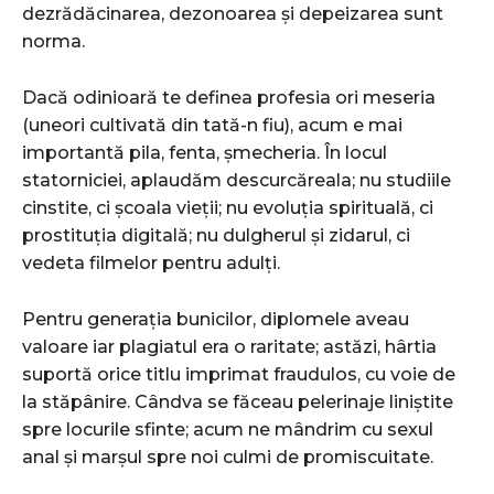
dezrădăcinarea, dezonoarea și depeizarea sunt
norma.
Dacă odinioară te definea profesia ori meseria
(uneori cultivată din tată-n fiu), acum e mai
importantă pila, fenta, șmecheria. În locul
statorniciei, aplaudăm descurcăreala; nu studiile
cinstite, ci școala vieții; nu evoluția spirituală, ci
prostituția digitală; nu dulgherul și zidarul, ci
vedeta filmelor pentru adulți.
Pentru generația bunicilor, diplomele aveau
valoare iar plagiatul era o raritate; astăzi, hârtia
suportă orice titlu imprimat fraudulos, cu voie de
la stăpânire. Cândva se făceau pelerinaje liniștite
spre locurile sfinte; acum ne mândrim cu sexul
anal și marșul spre noi culmi de promiscuitate.