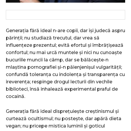
Generația fără ideal n-are copii, dar își judecă aspru
părinții; nu studiază trecutul, dar vrea să
influențeze prezentul; evită efortul și îmbrățișează
confortul; nu mai urcă muntele și nici nu cunoaște
bucuriile muncii la câmp, dar se bălăcește-n
mlaștina pornografiei și-n păienjenișul vulgarității;
confundă toleranța cu indolența și transparența cu
ireverența; respinge drogul lecturii din vechile
biblioteci, însă inhalează experimental praful de
cocaină.
Generația fără ideal disprețuiește creștinismul și
curtează ocultismul; nu postește, dar apără dieta
vegan; nu pricepe mistica luminii și goticul