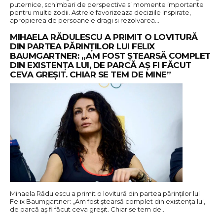
puternice, schimbari de perspectiva si momente importante
pentru multe zodii. Astrele favorizeaza deciziile inspirate,
apropierea de persoanele dragi si rezolvarea…
MIHAELA RĂDULESCU A PRIMIT O LOVITURĂ
DIN PARTEA PĂRINȚILOR LUI FELIX
BAUMGARTNER: „AM FOST ȘTEARSĂ COMPLET
DIN EXISTENȚA LUI, DE PARCĂ AȘ FI FĂCUT
CEVA GREȘIT. CHIAR SE TEM DE MINE”
Mihaela Rădulescu a primit o lovitură din partea părinților lui
Felix Baumgartner: „Am fost ștearsă complet din existența lui,
de parcă aș fi făcut ceva greșit. Chiar se tem de…