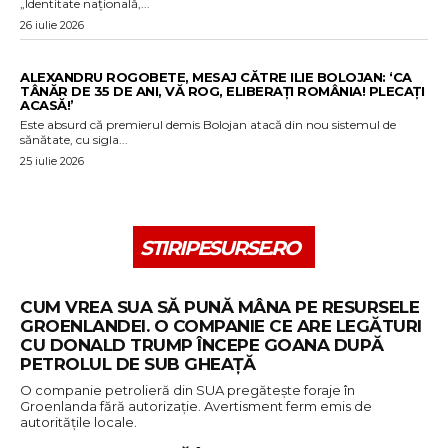
„Identitate națională,...
26 iulie 2026
ALEXANDRU ROGOBETE, MESAJ CĂTRE ILIE BOLOJAN: ‘CA
TÂNĂR DE 35 DE ANI, VĂ ROG, ELIBERAȚI ROMÂNIA! PLECAȚI
ACASĂ!’
Este absurd că premierul demis Bolojan atacă din nou sistemul de
sănătate, cu sigla...
25 iulie 2026
STIRIPESURSE.RO
CUM VREA SUA SĂ PUNĂ MÂNA PE RESURSELE
GROENLANDEI. O COMPANIE CE ARE LEGĂTURI
CU DONALD TRUMP ÎNCEPE GOANA DUPĂ
PETROLUL DE SUB GHEAȚĂ
O companie petrolieră din SUA pregătește foraje în
Groenlanda fără autorizație. Avertisment ferm emis de
autoritățile locale.