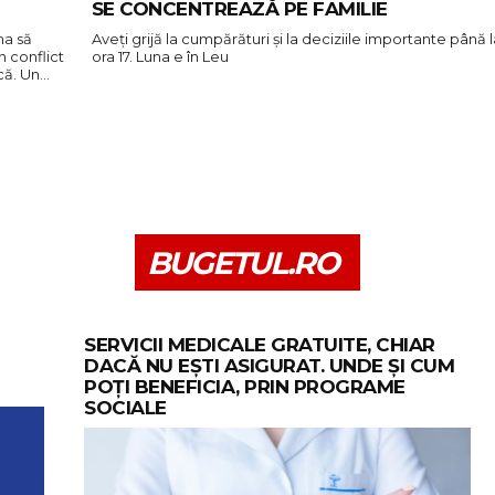
SE CONCENTREAZĂ PE FAMILIE
ma să
Aveți grijă la cumpărături și la deciziile importante până l
n conflict
ora 17. Luna e în Leu
scă. Un…
BUGETUL.RO
SERVICII MEDICALE GRATUITE, CHIAR
DACĂ NU EȘTI ASIGURAT. UNDE ȘI CUM
POȚI BENEFICIA, PRIN PROGRAME
SOCIALE