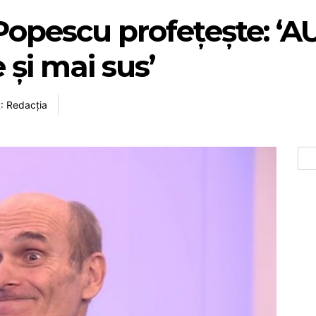
Popescu profețește: ‘AU
 și mai sus’
 Redacția