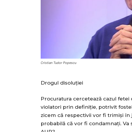
Cristian Tudor Popescu
Drogul disoluției
Procuratura cercetează cazul fetei 
violatori prin definiție, potrivit fos
zicem că respectivii vor fi trimiși î
probabilă că vor fi condamnați. Va s
AUR?