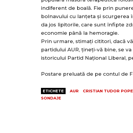
indiferent de boală. Fie prin punere
bolnavului cu lanțeta și scurgerea 
da jos lipitorile, care sunt înfipte 
economie până la hemoragie.
Prin urmare, stimați cititori, dacă v
partidului AUR, țineți-vă bine, se 
istoricului Partid Național Liberal, 
Postare preluată de pe contul de F
ETICHETE
AUR
CRISTIAN TUDOR POP
SONDAJE