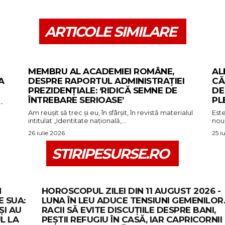
ARTICOLE SIMILARE
MEMBRU AL ACADEMIEI ROMÂNE,
AL
A
DESPRE RAPORTUL ADMINISTRAȚIEI
CĂ
PREZIDENȚIALE: ‘RIDICĂ SEMNE DE
DE
ÎNTREBARE SERIOASE’
PL
-
Am reușit să trec și eu, în sfârșit, în revistă materialul
Est
intitulat „Identitate națională,...
nou 
26 iulie 2026
25 i
STIRIPESURSE.RO
N
HOROSCOPUL ZILEI DIN 11 AUGUST 2026 -
 SUA:
LUNA ÎN LEU ADUCE TENSIUNI GEMENILOR
ȘI AU
RACII SĂ EVITE DISCUȚIILE DESPRE BANI,
L LA
PEȘTII REFUGIU ÎN CASĂ, IAR CAPRICORNII