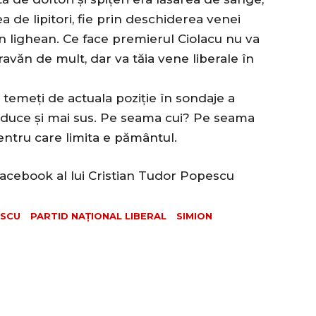
a de lipitori, fie prin deschiderea venei
în lighean. Ce face premierul Ciolacu nu va
zdravăn de mult, dar va tăia vene liberale în
ă temeți de actuala poziție în sondaje a
va duce și mai sus. Pe seama cui? Pe seama
pentru care limita e pământul.
acebook al lui Cristian Tudor Popescu
ESCU
PARTID NAȚIONAL LIBERAL
SIMION