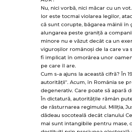
Nu, nici vorbă, nici măcar cu un vot
lor este tocmai violarea legilor, atac
că sunt corupte, băgarea mâinii în gâ
alungarea peste graniță a companiilo
minore nu e văzut decât ca un exer
viguroșilor românoși de la care va 
fi implicat în omorârea unor oamen
pe care îl are.
Cum s-a ajuns la această cifră? În 19
autorității”. Acum, în România se 
degenerativ. Care poate să apară d
În dictatură, autoritățile rămân put
de răsturnarea regimului. Miliția, Ju
dădeau socoteală decât clanului Ce
mai sunt intangibile pentru mase, oa
destituiți prin presiunea electorală a