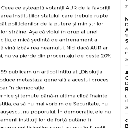
2
. Ceea ce așteaptă votanții AUR de la favoriții
area instituțiilor statului, care trebuie rupte
t politicienilor de la putere și miniștrilor,
A
r străine. Așa că violul în grup al unei
‘
cițiu, o mică ședință de antrenament a
S
să vină izbăvirea neamului. Nici dacă AUR ar
A
m
i, nu va pierde din procentajul de peste 20%
2
99 publicam un articol intitulat „Disoluția
C
produce metastaza generală a acestui proces
D
oar în democrație.
R
ernice și temute până-n ultima clipă înainte
E
d
stiția, ca să nu mai vorbim de Securitate, nu
2
aușescu, nu poporului. În democrație, ele nu
menii instituțiilor de forță putând fi
C
supra politicienilor care i-au pus în funcții.