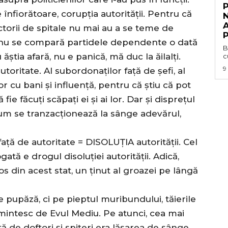
e înfiorătoare, corupția autorității. Pentru că
N
irectorii de spitale nu mai au a se teme de
P
e nu se compară partidele dependente o dată
B
ăștia afară, nu e panică, mă duc la ăilalți.
c
9
utoritate. Al subordonaților față de șefi, al
lor cu bani și influență, pentru că știu că pot
fie făcuți scăpați ei și ai lor. Dar și disprețul
cum se tranzacționează la sânge adevărul,
ță de autoritate = DISOLUȚIA autorității. Cel
ă e drogul disoluției autorității. Adică,
os din acest stat, un ținut al groazei pe lângă
te pupăză, ci pe pieptul muribundului, tăierile
amintesc de Evul Mediu. Pe atunci, cea mai
 de doftori și spițeri era lăsarea de sânge,