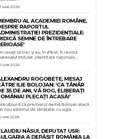
7 iulie 2026
MEMBRU AL ACADEMIEI ROMÂNE,
DESPRE RAPORTUL
DMINISTRAȚIEI PREZIDENȚIALE:
RIDICĂ SEMNE DE ÎNTREBARE
ERIOASE’
m reușit să trec și eu, în sfârșit, în revistă
aterialul intitulat „Identitate națională,...
6 iulie 2026
ALEXANDRU ROGOBETE, MESAJ
ĂTRE ILIE BOLOJAN: ‘CA TÂNĂR
E 35 DE ANI, VĂ ROG, ELIBERAȚI
OMÂNIA! PLECAȚI ACASĂ!’
ste absurd că premierul demis Bolojan atacă
in nou sistemul de sănătate, cu sigla...
5 iulie 2026
LAUDIU NĂSUI, DEPUTAT USR:
BULGARIA A DEPĂȘIT ROMÂNIA LA