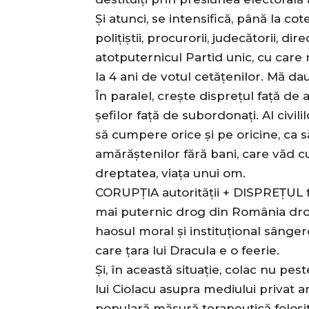
Și atunci, se intensifică, până la cot
polițiștii, procurorii, judecătorii, d
atotputernicul Partid unic, cu car
la 4 ani de votul cetățenilor. Mă dau 
În paralel, crește disprețul față de a
șefilor față de subordonați. Al civili
să cumpere orice și pe oricine, ca să 
amărăștenilor fără bani, care văd 
dreptatea, viața unui om.
CORUPȚIA autorității + DISPREȚUL fa
mai puternic drog din România drogat
haosul moral și instituțional sânger
care țara lui Dracula e o feerie.
Și, în această situație, colac nu pes
lui Ciolacu asupra mediului privat 
populară măsură terapeutică folosită