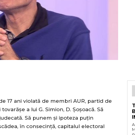
de 17 ani violată de membri AUR, partid de
tei tovarășe a lui G. Simion, D. Șoșoacă. Să
n judecată. Să punem și ipoteza puțin
A
cădea, în consecință, capitalul electoral
M
o