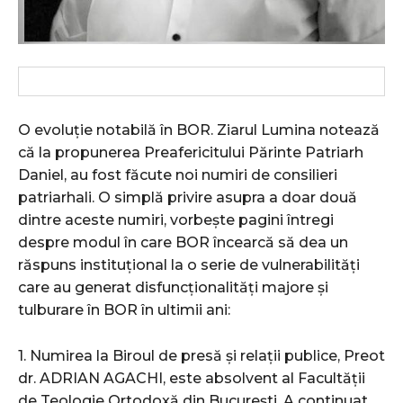
O evoluție notabilă în BOR. Ziarul Lumina notează
că la propunerea Preafericitului Părinte Patriarh
Daniel, au fost făcute noi numiri de consilieri
patriarhali. O simplă privire asupra a doar două
dintre aceste numiri, vorbește pagini întregi
despre modul în care BOR încearcă să dea un
răspuns instituțional la o serie de vulnerabilități
care au generat disfuncționalități majore și
tulburare în BOR în ultimii ani:
1. Numirea la Biroul de presă și relații publice, Preot
dr. ADRIAN AGACHI, este absolvent al Facultății
de Teologie Ortodoxă din București. A continuat