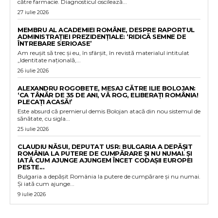
către farmacie. Diagnosticul oscilează...
27 iulie 2026
MEMBRU AL ACADEMIEI ROMÂNE, DESPRE RAPORTUL
ADMINISTRAȚIEI PREZIDENȚIALE: ‘RIDICĂ SEMNE DE
ÎNTREBARE SERIOASE’
Am reușit să trec și eu, în sfârșit, în revistă materialul intitulat
„Identitate națională,...
26 iulie 2026
ALEXANDRU ROGOBETE, MESAJ CĂTRE ILIE BOLOJAN:
‘CA TÂNĂR DE 35 DE ANI, VĂ ROG, ELIBERAȚI ROMÂNIA!
PLECAȚI ACASĂ!’
Este absurd că premierul demis Bolojan atacă din nou sistemul de
sănătate, cu sigla...
25 iulie 2026
CLAUDIU NĂSUI, DEPUTAT USR: BULGARIA A DEPĂȘIT
ROMÂNIA LA PUTERE DE CUMPĂRARE ȘI NU NUMAI. ȘI
IATĂ CUM AJUNGE AJUNGEM ÎNCET CODAȘII EUROPEI
PESTE...
Bulgaria a depășit România la putere de cumpărare și nu numai.
Și iată cum ajunge...
9 iulie 2026