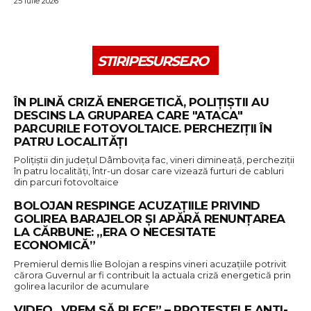
25 iulie 2026
STIRIPESURSE.RO
ÎN PLINĂ CRIZĂ ENERGETICĂ, POLIȚIȘTII AU
DESCINS LA GRUPAREA CARE "ATACA"
PARCURILE FOTOVOLTAICE. PERCHEZIȚII ÎN
PATRU LOCALITĂȚI
Poliţiştii din judeţul Dâmboviţa fac, vineri dimineaţă, percheziţii
în patru localităţi, într-un dosar care vizează furturi de cabluri
din parcuri fotovoltaice
BOLOJAN RESPINGE ACUZAȚIILE PRIVIND
GOLIREA BARAJELOR ȘI APĂRĂ RENUNȚAREA
LA CĂRBUNE: „ERA O NECESITATE
ECONOMICĂ”
Premierul demis Ilie Bolojan a respins vineri acuzațiile potrivit
cărora Guvernul ar fi contribuit la actuala criză energetică prin
golirea lacurilor de acumulare
VIDEO „VREM SĂ PLECE” – PROTESTELE ANTI-