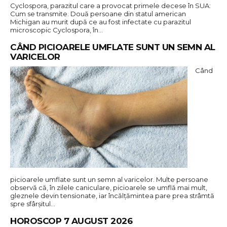
Cyclospora, parazitul care a provocat primele decese în SUA:
Cum se transmite. Două persoane din statul american
Michigan au murit după ce au fost infectate cu parazitul
microscopic Cyclospora, în…
CÂND PICIOARELE UMFLATE SUNT UN SEMN AL
VARICELOR
Când
picioarele umflate sunt un semn al varicelor. Multe persoane
observă că, în zilele caniculare, picioarele se umflă mai mult,
gleznele devin tensionate, iar încălțămintea pare prea strâmtă
spre sfârșitul…
HOROSCOP 7 AUGUST 2026