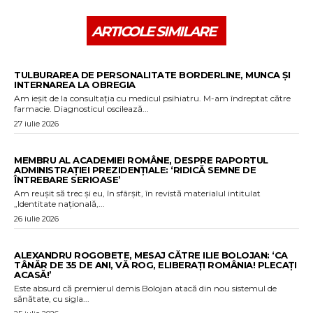
ARTICOLE SIMILARE
TULBURAREA DE PERSONALITATE BORDERLINE, MUNCA ȘI
INTERNAREA LA OBREGIA
Am ieșit de la consultația cu medicul psihiatru. M-am îndreptat către
farmacie. Diagnosticul oscilează...
27 iulie 2026
MEMBRU AL ACADEMIEI ROMÂNE, DESPRE RAPORTUL
ADMINISTRAȚIEI PREZIDENȚIALE: ‘RIDICĂ SEMNE DE
ÎNTREBARE SERIOASE’
Am reușit să trec și eu, în sfârșit, în revistă materialul intitulat
„Identitate națională,...
26 iulie 2026
ALEXANDRU ROGOBETE, MESAJ CĂTRE ILIE BOLOJAN: ‘CA
TÂNĂR DE 35 DE ANI, VĂ ROG, ELIBERAȚI ROMÂNIA! PLECAȚI
ACASĂ!’
Este absurd că premierul demis Bolojan atacă din nou sistemul de
sănătate, cu sigla...