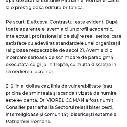
apărute atât la Editurile Patriarhiei Române, cât și
la o prestigioasă editură britanică.
Pe scurt: E altceva. Contrastul este evident. După
toate aparențele, avem aici un profil academic,
intelectual, profesional și de slujire real, serios, care
satisface cu adevărat standardele unei organizații
religioase respectabile de secol 21. Avem aici o
încercare serioasă de schimbare de paradigmă
executată cu grijă, în trepte, cu multă discreție in
remedierea lucrurilor.
2. Și în al doilea caz, linia de vulnerabilitate (sau
pricina de sminteală și scandal) vizată de numire
este evidentă. Dr. VIOREL COMAN a fost numit
Consilier patriarhal la Sectorul relații bisericești,
interreligioase și comunități bisericești externe al
Patriarhiei Române.