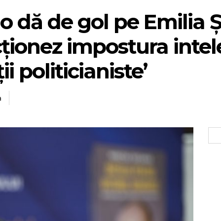
o dă de gol pe Emilia 
ionez impostura intel
ii politicianiste’
a