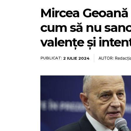
Mircea Geoană 
cum să nu sancț
valențe și intenț
PUBLICAT:
AUTOR: Redacți
2 IULIE 2024