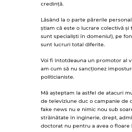
credință.
Lăsând la o parte părerile personale
știam că este o lucrare colectivă ș
sunt specialiști în domeniu!), pe fo
sunt lucruri total diferite.
Voi fi întotdeauna un promotor al val
am cum să nu sancționez impostura i
politicianiste.
Mă așteptam la astfel de atacuri mu
de televiziune duc o campanie de 
fake news nu e nimic nou sub soare.
străinătate în inginerie, drept, adm
doctorat nu pentru a avea o floare