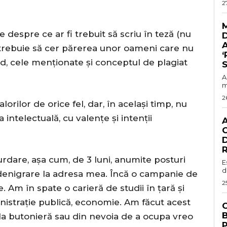
2
 despre ce ar fi trebuit să scriu în teză (nu
A
i trebuie să cer părerea unor oameni care nu
‘
nd, cele menționate și conceptul de plagiat
S
A
m
2
orilor de orice fel, dar, în același timp, nu
ntelectuală, cu valențe și intenții
C
D
R
rdare, așa cum, de 3 luni, anumite posturi
E
d
denigrare la adresa mea. Încă o campanie de
2
 Am în spate o carieră de studii în țară și
inistrație publică, economie. Am făcut acest
C
 la butonieră sau din nevoia de a ocupa vreo