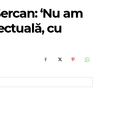
Șercan: ‘Nu am
ectuală, cu