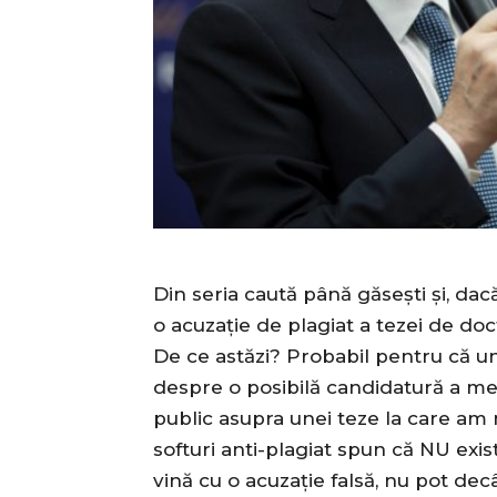
Din seria caută până găsești și, dac
o acuzație de plagiat a tezei de d
De ce astăzi? Probabil pentru că unii
despre o posibilă candidatură a me
public asupra unei teze la care am
softuri anti-plagiat spun că NU exist
vină cu o acuzație falsă, nu pot de