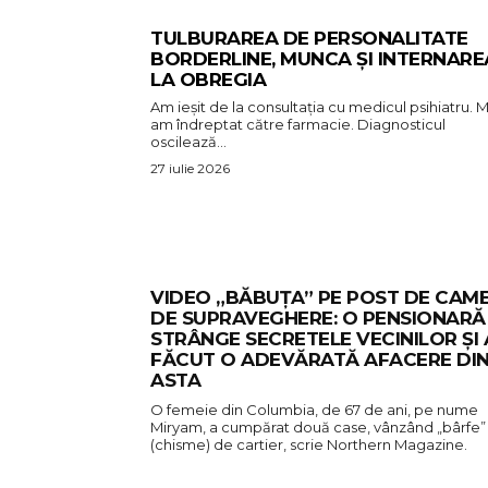
TULBURAREA DE PERSONALITATE
BORDERLINE, MUNCA ȘI INTERNARE
LA OBREGIA
Am ieșit de la consultația cu medicul psihiatru. M
am îndreptat către farmacie. Diagnosticul
oscilează...
27 iulie 2026
VIDEO „BĂBUȚA” PE POST DE CAM
DE SUPRAVEGHERE: O PENSIONARĂ
STRÂNGE SECRETELE VECINILOR ȘI 
FĂCUT O ADEVĂRATĂ AFACERE DI
ASTA
O femeie din Columbia, de 67 de ani, pe nume
Miryam, a cumpărat două case, vânzând „bârfe”
(chisme) de cartier, scrie Northern Magazine.