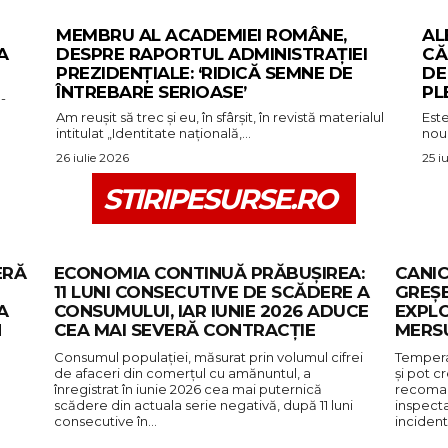
MEMBRU AL ACADEMIEI ROMÂNE,
AL
A
DESPRE RAPORTUL ADMINISTRAȚIEI
CĂ
PREZIDENȚIALE: ‘RIDICĂ SEMNE DE
DE
ÎNTREBARE SERIOASE’
PL
-
Am reușit să trec și eu, în sfârșit, în revistă materialul
Est
intitulat „Identitate națională,...
nou 
26 iulie 2026
25 i
STIRIPESURSE.RO
ERĂ
ECONOMIA CONTINUĂ PRĂBUȘIREA:
CANIC
11 LUNI CONSECUTIVE DE SCĂDERE A
GREȘE
A
CONSUMULUI, IAR IUNIE 2026 ADUCE
EXPLO
N
CEA MAI SEVERĂ CONTRACȚIE
MERS
Consumul populației, măsurat prin volumul cifrei
Tempera
de afaceri din comerțul cu amănuntul, a
și pot cr
înregistrat în iunie 2026 cea mai puternică
recomand
scădere din actuala serie negativă, după 11 luni
inspecta
consecutive în…
inciden