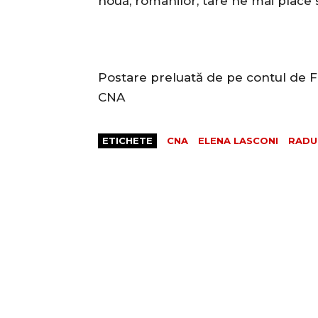
nouă, românilor, tare ne mai place
Postare preluată de pe contul de F
CNA
ETICHETE
CNA
ELENA LASCONI
RADU