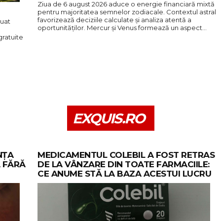
Ziua de 6 august 2026 aduce o energie financiară mixtă
pentru majoritatea semnelor zodiacale. Contextul astral
favorizează deciziile calculate și analiza atentă a
luat
oportunităților. Mercur și Venus formează un aspect…
gratuite
EXQUIS.RO
NȚA
MEDICAMENTUL COLEBIL A FOST RETRAS
 FĂRĂ
DE LA VÂNZARE DIN TOATE FARMACIILE:
CE ANUME STĂ LA BAZA ACESTUI LUCRU