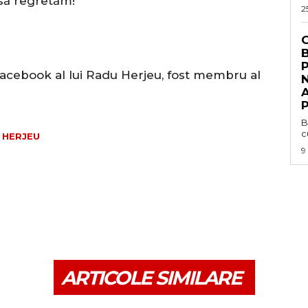
 să regretăm!
2
C
acebook al lui Radu Herjeu, fost membru al
N
P
B
c
 HERJEU
9
ARTICOLE SIMILARE