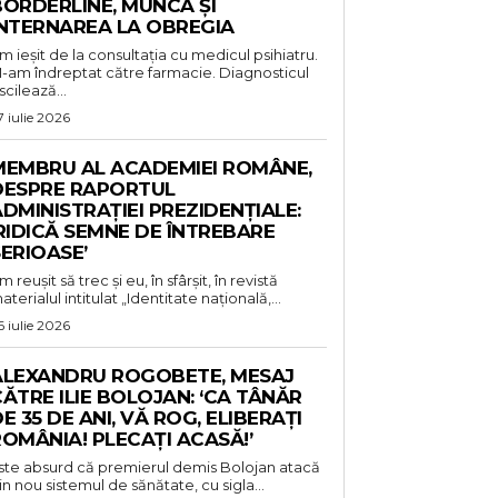
BORDERLINE, MUNCA ȘI
INTERNAREA LA OBREGIA
m ieșit de la consultația cu medicul psihiatru.
-am îndreptat către farmacie. Diagnosticul
scilează...
7 iulie 2026
MEMBRU AL ACADEMIEI ROMÂNE,
DESPRE RAPORTUL
DMINISTRAȚIEI PREZIDENȚIALE:
RIDICĂ SEMNE DE ÎNTREBARE
ERIOASE’
m reușit să trec și eu, în sfârșit, în revistă
aterialul intitulat „Identitate națională,...
6 iulie 2026
ALEXANDRU ROGOBETE, MESAJ
ĂTRE ILIE BOLOJAN: ‘CA TÂNĂR
E 35 DE ANI, VĂ ROG, ELIBERAȚI
OMÂNIA! PLECAȚI ACASĂ!’
ste absurd că premierul demis Bolojan atacă
in nou sistemul de sănătate, cu sigla...