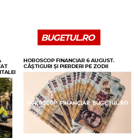
BUGETUL.RO
A
HOROSCOP FINANCIAR 6 AUGUST.
ȚAT
CÂȘTIGURI ȘI PIERDERI PE ZODII
ITALEI