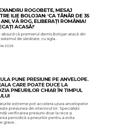
EXANDRU ROGOBETE, MESAJ
TRE ILIE BOLOJAN: ‘CA TÂNĂR DE 35
 ANI, VĂ ROG, ELIBERAȚI ROMÂNIA!
ECAȚI ACASĂ!’
e absurd că premierul demis Bolojan atacă din
sistemul de sănătate, cu sigla...
ulie 2026
ULA PUNE PRESIUNE PE ANVELOPE.
ALA CARE POATE DUCE LA
ZIA PNEURILOR CHIAR ÎN TIMPUL
ULUI
turile extreme pot accelera uzura anvelopelor
ește presiunea din interiorul lor. Specialiștii
ă verificarea presiunii doar la rece și
rea periodică a pneurilor pentru a evita
te grave…