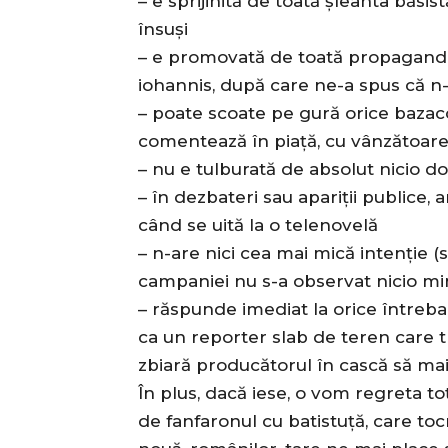
– e sprijinită de toată șleahta băsis
însuși
– e promovată de toată propaganda 
iohannis, după care ne-a spus că n-
– poate scoate pe gură orice bazac
comentează în piață, cu vânzătoare
– nu e tulburată de absolut nicio d
– în dezbateri sau apariții publice, a
când se uită la o telenovelă
– n-are nici cea mai mică intenție (
campaniei nu s-a observat nicio min
– răspunde imediat la orice întrebar
ca un reporter slab de teren care tr
zbiară producătorul în cască să mai
În plus, dacă iese, o vom regreta toț
de fanfaronul cu batistuță, care toc