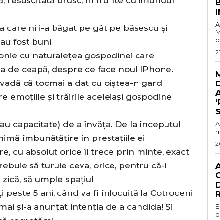
tă, resuscitată brusc, în frunte cu imundul
A
care ni i-a băgat pe gât pe băsescu și
M
o
au fost buni
2
onie cu naturalețea gospodinei care
a de ceapă, despre ce face noul IPhone.
ovadă că tocmai a dat cu oiștea-n gard
A
re emoțiile și trăirile aceleiași gospodine
‘
S
sau capacitate) de a învăța. De la începutul
A
m
imă îmbunătățire în prestațiile ei
2
e, cu absolut orice îi trece prin minte, exact
ebuie să turuie ceva, orice, pentru că-i
C
 zică, să umple spațiul
D
i peste 5 ani, când va fi înlocuită la Cotroceni
R
mai și-a anunțat intenția de a candida! Și
E
d