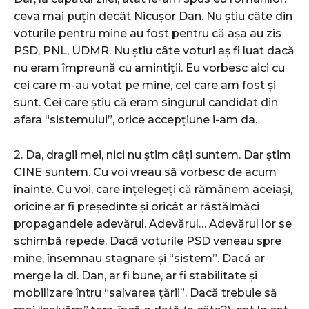
ceva mai puțin decât Nicușor Dan. Nu știu câte din
voturile pentru mine au fost pentru că așa au zis
PSD, PNL, UDMR. Nu știu câte voturi aș fi luat dacă
nu eram împreună cu amintiții. Eu vorbesc aici cu
cei care m-au votat pe mine, cel care am fost și
sunt. Cei care știu că eram singurul candidat din
afara “sistemului”, orice accepțiune i-am da.
2. Da, dragii mei, nici nu știm câți suntem. Dar știm
CINE suntem. Cu voi vreau să vorbesc de acum
înainte. Cu voi, care înțelegeți că rămânem aceiași,
oricine ar fi președinte și oricât ar răstălmăci
propagandele adevărul. Adevărul… Adevărul lor se
schimbă repede. Dacă voturile PSD veneau spre
mine, însemnau stagnare și “sistem”. Dacă ar
merge la dl. Dan, ar fi bune, ar fi stabilitate și
mobilizare întru “salvarea țării”. Dacă trebuie să