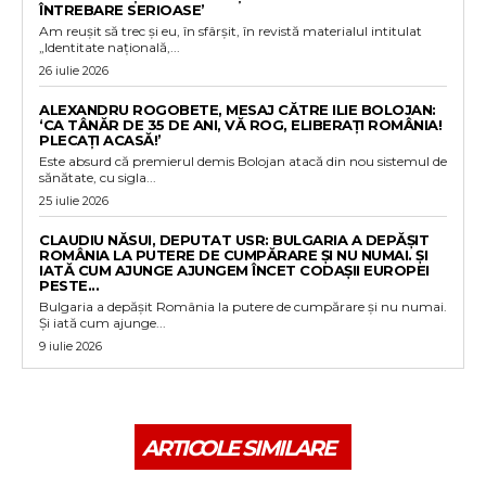
ÎNTREBARE SERIOASE’
Am reușit să trec și eu, în sfârșit, în revistă materialul intitulat
„Identitate națională,...
26 iulie 2026
ALEXANDRU ROGOBETE, MESAJ CĂTRE ILIE BOLOJAN:
‘CA TÂNĂR DE 35 DE ANI, VĂ ROG, ELIBERAȚI ROMÂNIA!
PLECAȚI ACASĂ!’
Este absurd că premierul demis Bolojan atacă din nou sistemul de
sănătate, cu sigla...
25 iulie 2026
CLAUDIU NĂSUI, DEPUTAT USR: BULGARIA A DEPĂȘIT
ROMÂNIA LA PUTERE DE CUMPĂRARE ȘI NU NUMAI. ȘI
IATĂ CUM AJUNGE AJUNGEM ÎNCET CODAȘII EUROPEI
PESTE...
Bulgaria a depășit România la putere de cumpărare și nu numai.
Și iată cum ajunge...
9 iulie 2026
ARTICOLE SIMILARE