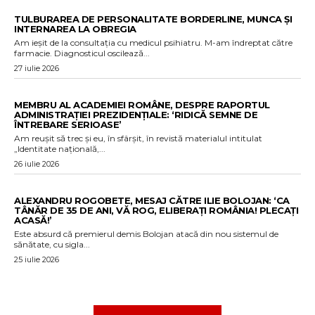
TULBURAREA DE PERSONALITATE BORDERLINE, MUNCA ȘI
INTERNAREA LA OBREGIA
Am ieșit de la consultația cu medicul psihiatru. M-am îndreptat către
farmacie. Diagnosticul oscilează...
27 iulie 2026
MEMBRU AL ACADEMIEI ROMÂNE, DESPRE RAPORTUL
ADMINISTRAȚIEI PREZIDENȚIALE: ‘RIDICĂ SEMNE DE
ÎNTREBARE SERIOASE’
Am reușit să trec și eu, în sfârșit, în revistă materialul intitulat
„Identitate națională,...
26 iulie 2026
ALEXANDRU ROGOBETE, MESAJ CĂTRE ILIE BOLOJAN: ‘CA
TÂNĂR DE 35 DE ANI, VĂ ROG, ELIBERAȚI ROMÂNIA! PLECAȚI
ACASĂ!’
Este absurd că premierul demis Bolojan atacă din nou sistemul de
sănătate, cu sigla...
25 iulie 2026