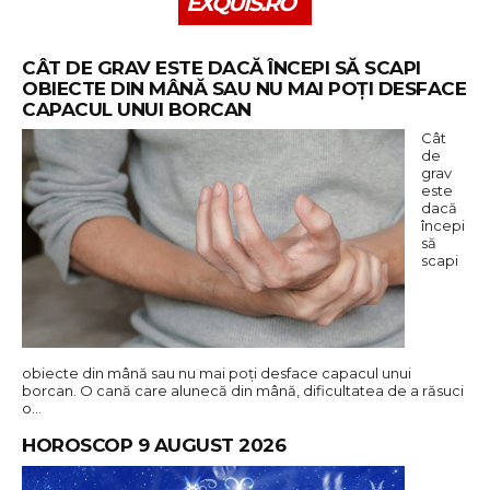
EXQUIS.RO
CÂT DE GRAV ESTE DACĂ ÎNCEPI SĂ SCAPI
OBIECTE DIN MÂNĂ SAU NU MAI POȚI DESFACE
CAPACUL UNUI BORCAN
Cât
de
grav
este
dacă
începi
să
scapi
obiecte din mână sau nu mai poți desface capacul unui
borcan. O cană care alunecă din mână, dificultatea de a răsuci
o…
HOROSCOP 9 AUGUST 2026