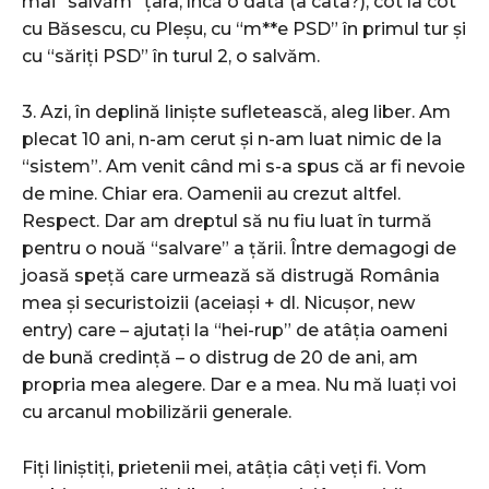
mai “salvăm” țara, încă o dată (a câta?), cot la cot
cu Băsescu, cu Pleșu, cu “m**e PSD” în primul tur și
cu “săriți PSD” în turul 2, o salvăm.
3. Azi, în deplină liniște sufletească, aleg liber. Am
plecat 10 ani, n-am cerut și n-am luat nimic de la
“sistem”. Am venit când mi s-a spus că ar fi nevoie
de mine. Chiar era. Oamenii au crezut altfel.
Respect. Dar am dreptul să nu fiu luat în turmă
pentru o nouă “salvare” a țării. Între demagogi de
joasă speță care urmează să distrugă România
mea și securistoizii (aceiași + dl. Nicușor, new
entry) care – ajutați la “hei-rup” de atâția oameni
de bună credință – o distrug de 20 de ani, am
propria mea alegere. Dar e a mea. Nu mă luați voi
cu arcanul mobilizării generale.
Fiți liniștiți, prietenii mei, atâția câți veți fi. Vom