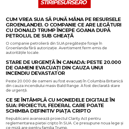
STIRIPESURSE.RO
CUM VREA SUA SĂ PUNĂ MÂNA PE RESURSELE
GROENLANDEI. O COMPANIE CE ARE LEGĂTURI
CU DONALD TRUMP ÎNCEPE GOANA DUPĂ
PETROLUL DE SUB GHEAȚĂ
O companie petrolieră din SUA pregătește foraje în
Groenlanda fără autorizație. Avertisment ferm emis de
autoritățile locale.
STARE DE URGENȚĂ ÎN CANADA: PESTE 20.000
DE OAMENI EVACUAȚI DIN CAUZA UNUI
INCENDIU DEVASTATOR
Peste 20.000 de oameni au fost evacuați în Columbia Britanică
din cauza incendiului masiv Bald Range. A fost declarată stare
de urgență.
CE SE ÎNTÂMPLĂ CU MONEDELE DIGITALE ÎN
SUA: PROIECTUL FEDERAL CARE POATE
SCHIMBA DEFINITIV PIAȚA CRIPTO
Republicanii avansează proiectul Clarity Act pentru
reglementarea pieței cripto în SUA. Ce presupune noua lege și
ce miză are pentru familia Trump.