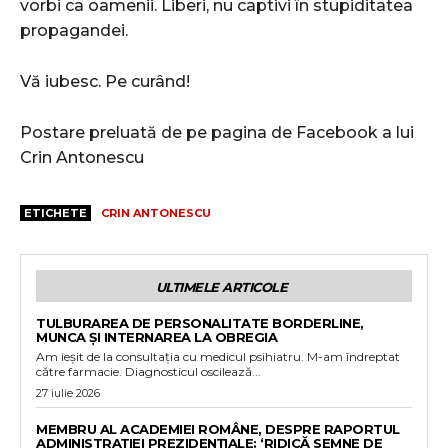
vorbi ca oamenii. Liberi, nu captivi în stupiditatea
propagandei.
Vă iubesc. Pe curând!
Postare preluată de pe pagina de Facebook a lui
Crin Antonescu
ETICHETE
CRIN ANTONESCU
ULTIMELE ARTICOLE
TULBURAREA DE PERSONALITATE BORDERLINE,
MUNCA ȘI INTERNAREA LA OBREGIA
Am ieșit de la consultația cu medicul psihiatru. M-am îndreptat
către farmacie. Diagnosticul oscilează...
27 iulie 2026
MEMBRU AL ACADEMIEI ROMÂNE, DESPRE RAPORTUL
ADMINISTRAȚIEI PREZIDENȚIALE: ‘RIDICĂ SEMNE DE