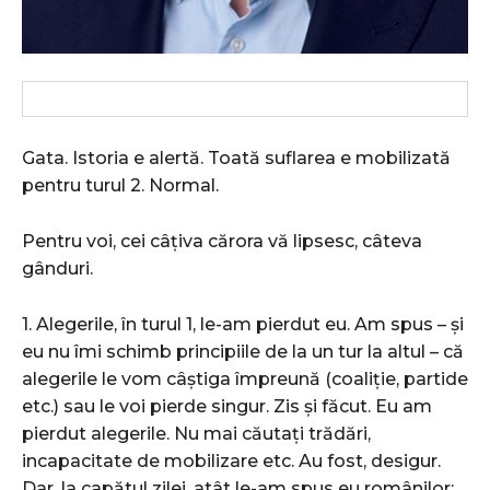
Gata. Istoria e alertă. Toată suflarea e mobilizată
pentru turul 2. Normal.
Pentru voi, cei câțiva cărora vă lipsesc, câteva
gânduri.
1. Alegerile, în turul 1, le-am pierdut eu. Am spus – și
eu nu îmi schimb principiile de la un tur la altul – că
alegerile le vom câștiga împreună (coaliție, partide
etc.) sau le voi pierde singur. Zis și făcut. Eu am
pierdut alegerile. Nu mai căutați trădări,
incapacitate de mobilizare etc. Au fost, desigur.
Dar, la capătul zilei, atât le-am spus eu românilor: