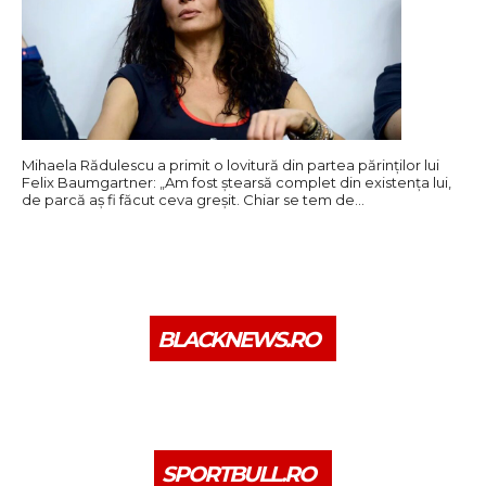
Mihaela Rădulescu a primit o lovitură din partea părinților lui
Felix Baumgartner: „Am fost ștearsă complet din existența lui,
de parcă aș fi făcut ceva greșit. Chiar se tem de…
BLACKNEWS.RO
SPORTBULL.RO