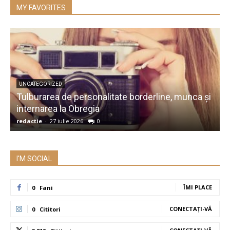
MY FAVORITES
UNCATEGORIZED
Tulburarea de personalitate borderline, munca și
A
internarea la Obregia
î
redactie
-
27 iulie 2026
0
r
I'M SOCIAL
ÎMI PLACE
0
Fani
CONECTAȚI-VĂ
0
Cititori