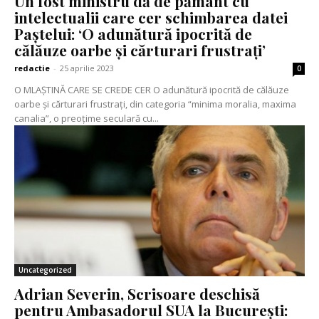
Un fost ministru dă de pământ cu
intelectualii care cer schimbarea datei
Paștelui: ‘O adunătură ipocrită de
călăuze oarbe și cărturari frustrați’
redactie
-
25 aprilie 2023
0
O MLAȘTINĂ CARE SE CREDE CER O adunătură ipocrită de călăuze
oarbe și cărturari frustrați, din categoria “minima moralia, maxima
canalia”, o preoțime seculară cu...
Uncategorized
Adrian Severin, Scrisoare deschisă
pentru Ambasadorul SUA la București: