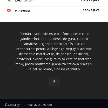
CONECTAȚI-VĂ
3,912
Cititori
ABONAȚI-VĂ
0
Abonați
România vorbește este platforma celor care
gândesc înainte de a deschide gura, care își
cântăresc argumentele și care își ascultă
interlocutorii pentru a-i înțelege. Veți găsi aici voci
dintre cele mai diverse, de analiști, politicieni,
profesori, experți. Singura miză este dezbaterea
reală, problematizarea și analiza critică a realității.
Pe cât se poate, sine ira et studio.
© Copyright - Romaniavorbeste.ro