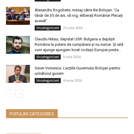
Alexandru Rogobete, mesaj către Ilie Bolojan: ‘Ca
tânăr de 35 de ani, vă rog, eliberați România! Plecați
acasă!’
25 iulie 2026
Uncategorized
Claudiu Năsui, deputat USR: Bulgaria a depășit
România la putere de cumpărare și nu numai. Și iată
cum ajunge ajungem încet codașii Europei peste...
9 iulie 2026
Uncategorized
Sever Voinescu: Lecțiile Guvernului Bolojan pentru
următorul guvern
4 iunie 2026
Uncategorized
POPULAR CATEGORIES