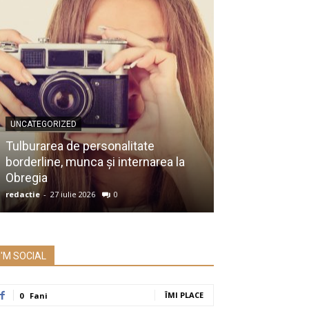
UNCATEGORIZED
UNCATEGORIZED
Membru al Ac
Tulburarea de personalitate
despre raportu
borderline, munca și internarea la
Prezidențiale:
Obregia
întrebare serio
redactie
-
27 iulie 2026
0
redactie
-
26 iulie 2
I'M SOCIAL
ÎMI PLACE
0
Fani