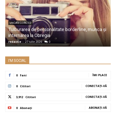
UNCATEGORIZED
Tulburarea de personalitate borderline, munca și
A
internarea la Obregia
î
redactie
-
27 iulie 2026
0
r
I'M SOCIAL
ÎMI PLACE
0
Fani
CONECTAȚI-VĂ
0
Cititori
CONECTAȚI-VĂ
3,912
Cititori
ABONAȚI-VĂ
0
Abonați