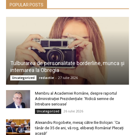
POPULAR POSTS
Tulburarea de personalitate borderline, munca și
internarea la Obregia
redactie
-
27 iulie 2026
Uncategorized
Membru al Academiei Române, despre raportul
Administrației Prezidențiale: ‘Ridică semne de
întrebare serioase’
26 iulie 2026
Uncategorized
Alexandru Rogobete, mesaj către Ilie Bolojan: ‘Ca
tânăr de 35 de ani, vă rog, eliberați România! Plecați
acasă!’