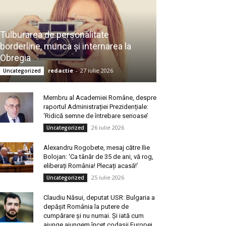
Tulburarea de personalitate
borderline, munca și internarea la
Obregia
redactie
-
27 iulie 2026
Uncategorized
Membru al Academiei Române, despre
raportul Administrației Prezidențiale:
‘Ridică semne de întrebare serioase’
26 iulie 2026
Uncategorized
Alexandru Rogobete, mesaj către Ilie
Bolojan: ‘Ca tânăr de 35 de ani, vă rog,
eliberați România! Plecați acasă!’
25 iulie 2026
Uncategorized
Claudiu Năsui, deputat USR: Bulgaria a
depășit România la putere de
cumpărare și nu numai. Și iată cum
ajunge ajungem încet codașii Europei