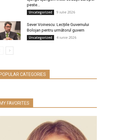
peste...
9 iulie 2026
Uncategorized
Sever Voinescu: Lecțiile Guvernului
Bolojan pentru următorul guvern
4 iunie 2026
Uncategorized
POPULAR CATEGORIES
MY FAVORITES