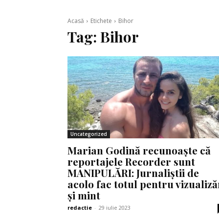
Acasă
Etichete
Bihor
Tag:
Bihor
Uncategorized
Marian Godină recunoaște că
reportajele Recorder sunt
MANIPULĂRI: Jurnaliștii de
acolo fac totul pentru vizualiză
și mint
redactie
-
29 iulie 2023