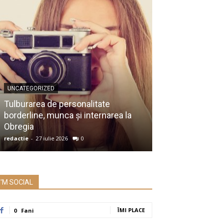
UNCATEGORIZED
UNCATEGORIZED
Membru al Ac
Tulburarea de personalitate
despre raportu
borderline, munca și internarea la
Prezidențiale:
Obregia
întrebare serio
redactie
-
27 iulie 2026
0
redactie
-
26 iulie 2
I'M SOCIAL
ÎMI PLACE
0
Fani