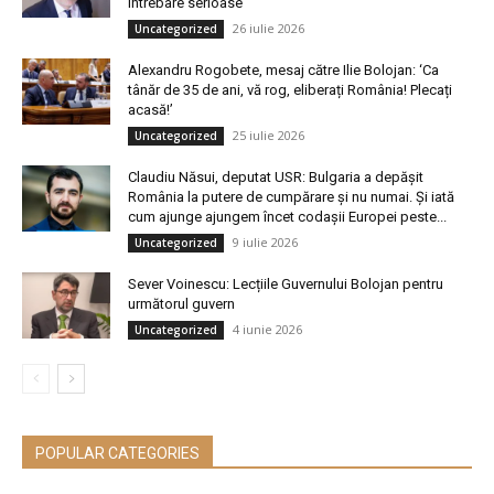
întrebare serioase’
26 iulie 2026
Uncategorized
Alexandru Rogobete, mesaj către Ilie Bolojan: ‘Ca
tânăr de 35 de ani, vă rog, eliberați România! Plecați
acasă!’
25 iulie 2026
Uncategorized
Claudiu Năsui, deputat USR: Bulgaria a depășit
România la putere de cumpărare și nu numai. Și iată
cum ajunge ajungem încet codașii Europei peste...
9 iulie 2026
Uncategorized
Sever Voinescu: Lecțiile Guvernului Bolojan pentru
următorul guvern
4 iunie 2026
Uncategorized
POPULAR CATEGORIES