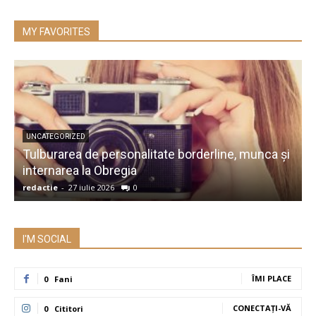
MY FAVORITES
UNCATEGORIZED
Tulburarea de personalitate borderline, munca și
A
internarea la Obregia
î
redactie
-
27 iulie 2026
0
r
I'M SOCIAL
ÎMI PLACE
0
Fani
CONECTAȚI-VĂ
0
Cititori