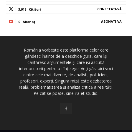
CONECTAȚI-VĂ
3,912
Cititori
ABONAȚI-VĂ
0
Abonați
România vorbește este platforma celor care
gândesc înainte de a deschide gura, care își
cântăresc argumentele și care își ascultă
interlocutorii pentru a-i înțelege. Veți găsi aici voci
dintre cele mai diverse, de analiști, politicieni,
profesori, experți. Singura miză este dezbaterea
reală, problematizarea și analiza critică a realității.
Pe cât se poate, sine ira et studio.