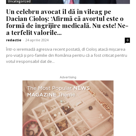
Uncategorized
Un celebru avocat îl dă în vileag pe
Dacian Cioloș: ‘Afirmă că avortul este o
formă de îngrijire medicală. Nu este! Ne-
a terfelit valorile...
redactie
-
24 aprilie 2024
0
Într-o ieremiadă agresiva recent postată, dl Cioloș atacă mișcarea
pro-viață și pro-familie din România pentru că a fost criticat pentru
votul iresponsabil dat de...
Advertising