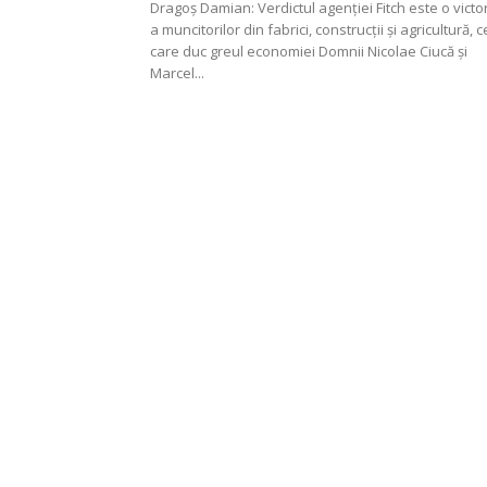
Dragoș Damian: Verdictul agenției Fitch este o victo
a muncitorilor din fabrici, construcții și agricultură, c
care duc greul economiei Domnii Nicolae Ciucă și
Marcel...