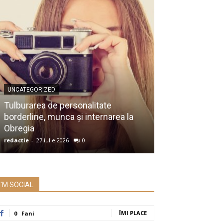
UNCATEGORIZED
UNCATEGORIZED
Membru al Ac
Tulburarea de personalitate
despre raportu
borderline, munca și internarea la
Prezidențiale:
Obregia
întrebare serio
redactie
-
27 iulie 2026
0
redactie
-
26 iulie 2
I'M SOCIAL
ÎMI PLACE
0
Fani