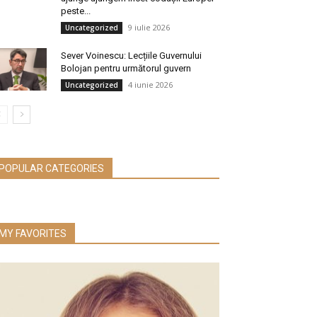
peste...
9 iulie 2026
Uncategorized
Sever Voinescu: Lecțiile Guvernului
Bolojan pentru următorul guvern
4 iunie 2026
Uncategorized
POPULAR CATEGORIES
MY FAVORITES