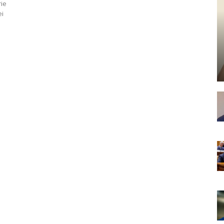
rie
ei