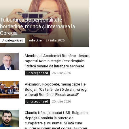
Tulburarea de personalitate
borderline, munca și internarea la
Obregia
redactie
-
27 iulie 2026
Uncategorized
Membru al Academiei Române, despre
raportul Administrației Prezidențiale:
‘Ridică semne de întrebare serioase’
26 iulie 2026
Uncategorized
Alexandru Rogobete, mesaj către Ilie
Bolojan: ‘Ca tânăr de 35 de ani, vă rog,
eliberați România! Plecați acasă!’
25 iulie 2026
Uncategorized
Claudiu Năsui, deputat USR: Bulgaria a
depășit România la putere de
cumpărare și nu numai. Și iată cum
ajunge ajungem încet codașii Europei