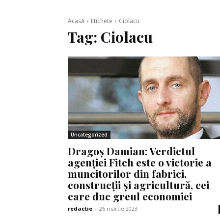
Acasă
Etichete
Ciolacu
Tag:
Ciolacu
Uncategorized
Dragoș Damian: Verdictul
agenției Fitch este o victorie a
muncitorilor din fabrici,
construcții și agricultură, cei
care duc greul economiei
redactie
-
26 martie 2023