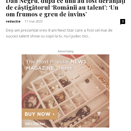
Dan Negru, după ce unii au fost deranjați
de câștigătorul ‘Românii au talent’: ‘Un
om frumos e greu de învins’
redactie
-
17 mai 2023
0
Deși am prezentat vreo 8 ani Next Star care a fost cel mai de
succes talent show cu copii la tv, nu-l judec nici...
Advertising