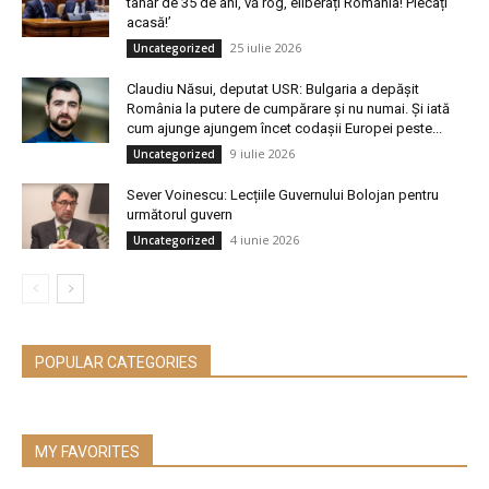
tânăr de 35 de ani, vă rog, eliberați România! Plecați
acasă!’
25 iulie 2026
Uncategorized
Claudiu Năsui, deputat USR: Bulgaria a depășit
România la putere de cumpărare și nu numai. Și iată
cum ajunge ajungem încet codașii Europei peste...
9 iulie 2026
Uncategorized
Sever Voinescu: Lecțiile Guvernului Bolojan pentru
următorul guvern
4 iunie 2026
Uncategorized
POPULAR CATEGORIES
MY FAVORITES