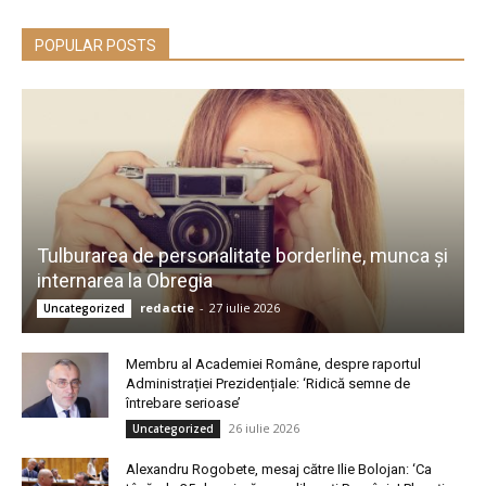
POPULAR POSTS
Tulburarea de personalitate borderline, munca și
internarea la Obregia
redactie
-
27 iulie 2026
Uncategorized
Membru al Academiei Române, despre raportul
Administrației Prezidențiale: ‘Ridică semne de
întrebare serioase’
26 iulie 2026
Uncategorized
Alexandru Rogobete, mesaj către Ilie Bolojan: ‘Ca