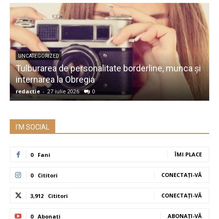
UNCATEGORIZED
Tulburarea de personalitate borderline, munca și
A
internarea la Obregia
î
redactie
-
27 iulie 2026
0
r
I'M SOCIAL
ÎMI PLACE
0
Fani
CONECTAȚI-VĂ
0
Cititori
CONECTAȚI-VĂ
3,912
Cititori
ABONAȚI-VĂ
0
Abonați