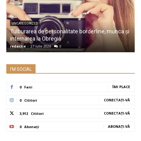
UNCATEGORIZED
Tulburarea de personalitate borderline, munca și
A
internarea la Obregia
î
redactie
-
27 iulie 2026
0
r
I'M SOCIAL
ÎMI PLACE
0
Fani
CONECTAȚI-VĂ
0
Cititori
CONECTAȚI-VĂ
3,912
Cititori
ABONAȚI-VĂ
0
Abonați