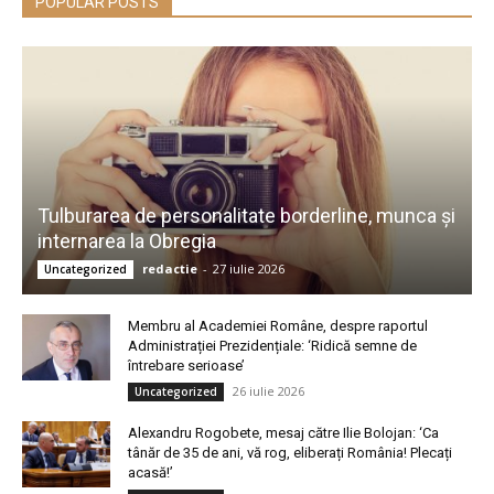
POPULAR POSTS
Tulburarea de personalitate borderline, munca și
internarea la Obregia
redactie
-
27 iulie 2026
Uncategorized
Membru al Academiei Române, despre raportul
Administrației Prezidențiale: ‘Ridică semne de
întrebare serioase’
26 iulie 2026
Uncategorized
Alexandru Rogobete, mesaj către Ilie Bolojan: ‘Ca
tânăr de 35 de ani, vă rog, eliberați România! Plecați
acasă!’