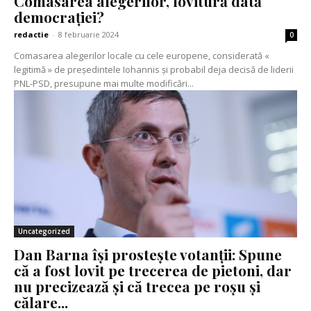
Comasarea alegerilor, lovitură dată
democrației?
redactie
-
8 februarie 2024
0
Comasarea alegerilor locale cu cele europene, considerată «
legitimă » de președintele Iohannis și probabil deja decisă de liderii
PNL-PSD, presupune mai multe modificări...
Uncategorized
Dan Barna își prostește votanții: Spune
că a fost lovit pe trecerea de pietoni, dar
nu precizează și că trecea pe roșu și
călare...