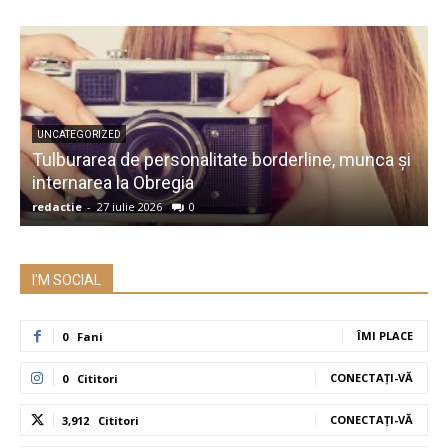
UNCATEGORIZED
Tulburarea de personalitate borderline, munca și
A
internarea la Obregia
î
redactie
-
27 iulie 2026
0
r
I'M SOCIAL
ÎMI PLACE
0
Fani
CONECTAȚI-VĂ
0
Cititori
CONECTAȚI-VĂ
3,912
Cititori