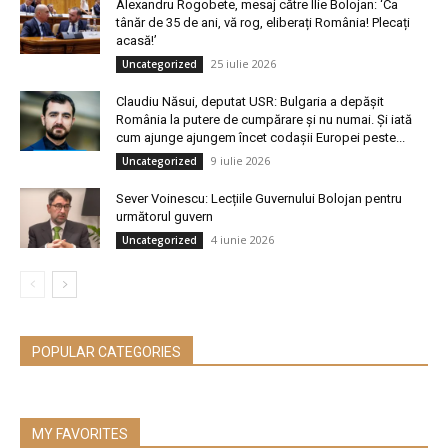
Alexandru Rogobete, mesaj către Ilie Bolojan: ‘Ca
tânăr de 35 de ani, vă rog, eliberați România! Plecați
acasă!’
25 iulie 2026
Uncategorized
Claudiu Năsui, deputat USR: Bulgaria a depășit
România la putere de cumpărare și nu numai. Și iată
cum ajunge ajungem încet codașii Europei peste...
9 iulie 2026
Uncategorized
Sever Voinescu: Lecțiile Guvernului Bolojan pentru
următorul guvern
4 iunie 2026
Uncategorized
POPULAR CATEGORIES
MY FAVORITES