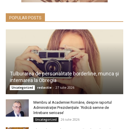
POPULAR POSTS
Tulburarea de personalitate borderline, munca și
internarea la Obregia
redactie
-
27 iulie 2026
Uncategorized
Membru al Academiei Române, despre raportul
Administrației Prezidențiale: ‘Ridică semne de
întrebare serioase’
26 iulie 2026
Uncategorized