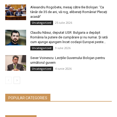
Alexandru Rogobete, mesaj către Ilie Bolojan: ‘Ca
tânăr de 35 de ani, vă rog, eliberați România! Plecați
acasă!’
25 iulie 2026
Uncategorized
Claudiu Năsui, deputat USR: Bulgaria a depășit
România la putere de cumpărare și nu numai. Și iată
cum ajunge ajungem încet codașii Europei peste...
9 iulie 2026
Uncategorized
Sever Voinescu: Lecțiile Guvernului Bolojan pentru
următorul guvern
4 iunie 2026
Uncategorized
POPULAR CATEGORIES