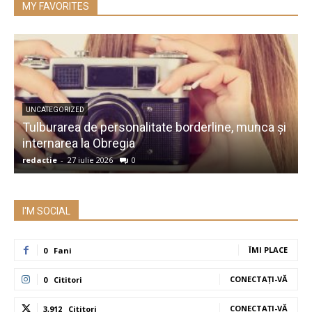
MY FAVORITES
UNCATEGORIZED
Tulburarea de personalitate borderline, munca și
A
internarea la Obregia
î
redactie
-
27 iulie 2026
0
r
I'M SOCIAL
ÎMI PLACE
0
Fani
CONECTAȚI-VĂ
0
Cititori
CONECTAȚI-VĂ
3,912
Cititori