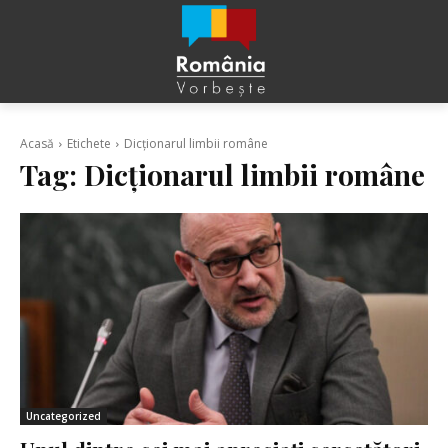
Acasă
Etichete
Dicționarul limbii române
Tag:
Dicționarul limbii române
Uncategorized