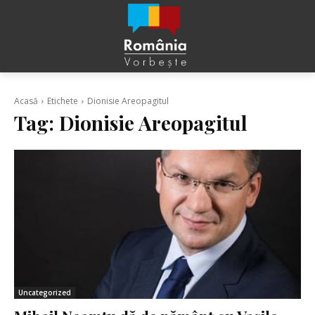
Acasă
Etichete
Dionisie Areopagitul
Tag:
Dionisie Areopagitul
Uncategorized