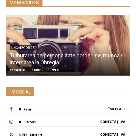
MY FAVORITES
UNCATEGORIZED
Tulburarea de personalitate borderline, munca și
A
internarea la Obregia
î
redactie
-
27 iulie 2026
0
r
I'M SOCIAL
ÎMI PLACE
0
Fani
CONECTAȚI-VĂ
0
Cititori
CONECTAȚI-VĂ
3,912
Cititori