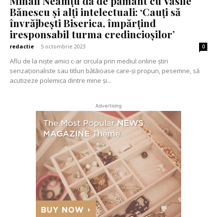
Mihail Neamțu dă de pământ cu Vasile
Bănescu și alți intelectuali: ‘Cauți să
învrăjbești Biserica, împărțind
iresponsabil turma credincioșilor’
redactie
-
5 octombrie 2023
0
Aflu de la niște amici c-ar circula prin mediul online știri
senzaționaliste sau titluri bătăioase care-și propun, pesemne, să
acutizeze polemica dintre mine și...
Advertising