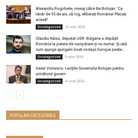
Alexandru Rogobete, mesaj către Ilie Bolojan: ‘Ca
tânăr de 35 de ani, vă rog, eliberați România! Plecați
acasă!’
25 iulie 2026
Uncategorized
Claudiu Năsui, deputat USR: Bulgaria a depășit
România la putere de cumpărare și nu numai. Și iată
cum ajunge ajungem încet codașii Europei peste...
9 iulie 2026
Uncategorized
Sever Voinescu: Lecțiile Guvernului Bolojan pentru
următorul guvern
4 iunie 2026
Uncategorized
POPULAR CATEGORIES