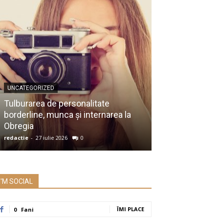
UNCATEGORIZED
UNCATEGORIZED
Membru al Ac
Tulburarea de personalitate
despre raportu
borderline, munca și internarea la
Prezidențiale:
Obregia
întrebare serio
redactie
-
27 iulie 2026
0
redactie
-
26 iulie 2
I'M SOCIAL
ÎMI PLACE
0
Fani