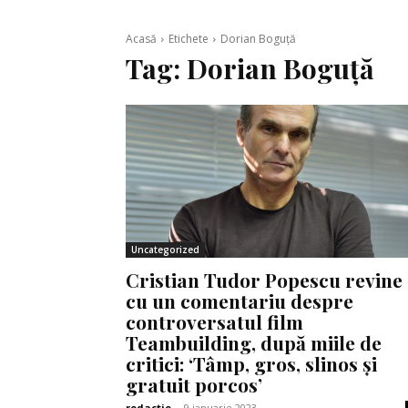
Acasă
Etichete
Dorian Boguţă
Tag:
Dorian Boguţă
Uncategorized
Cristian Tudor Popescu revine
cu un comentariu despre
controversatul film
Teambuilding, după miile de
critici: ‘Tâmp, gros, slinos și
gratuit porcos’
redactie
-
9 ianuarie 2023