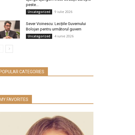
peste...
9 iulie 2026
Uncategorized
Sever Voinescu: Lecțiile Guvernului
Bolojan pentru următorul guvern
4 iunie 2026
Uncategorized
POPULAR CATEGORIES
MY FAVORITES