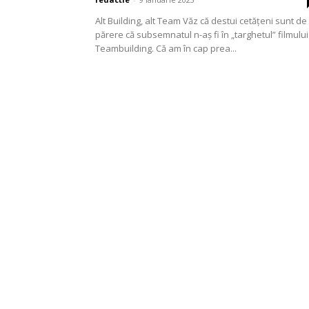
Alt Building, alt Team Văz că destui cetățeni sunt de
părere că subsemnatul n-aș fi în „targhetul” filmului
Teambuilding. Că am în cap prea...