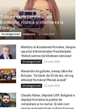
Tulburarea de personalitate
borderline, munca și internarea la
Obregia
redactie
-
27 iulie 2026
Uncategorized
Membru al Academiei Române, despre
raportul Administrației Prezidențiale:
‘Ridică semne de întrebare serioase’
26 iulie 2026
Uncategorized
Alexandru Rogobete, mesaj către Ilie
Bolojan: ‘Ca tânăr de 35 de ani, vă rog,
eliberați România! Plecați acasă!’
25 iulie 2026
Uncategorized
Claudiu Năsui, deputat USR: Bulgaria a
depășit România la putere de
cumpărare și nu numai. Și iată cum
ajunge ajungem încet codașii Europei