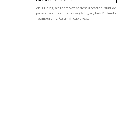
Alt Building, alt Team Văz că destui cetățeni sunt de
părere că subsemnatul n-aș fi în „targhetul” filmului
Teambuilding. Că am în cap prea...