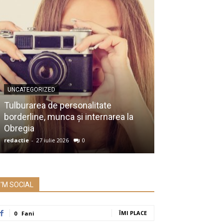
UNCATEGORIZED
UNCATEGORIZED
Membru al Ac
Tulburarea de personalitate
despre raportu
borderline, munca și internarea la
Prezidențiale:
Obregia
întrebare serio
redactie
-
27 iulie 2026
0
redactie
-
26 iulie 2
I'M SOCIAL
ÎMI PLACE
0
Fani