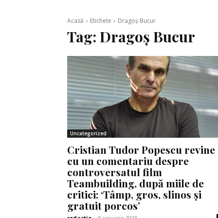
Acasă
Etichete
Dragoş Bucur
Tag:
Dragoş Bucur
Uncategorized
Cristian Tudor Popescu revine
cu un comentariu despre
controversatul film
Teambuilding, după miile de
critici: ‘Tâmp, gros, slinos și
gratuit porcos’
redactie
-
9 ianuarie 2023