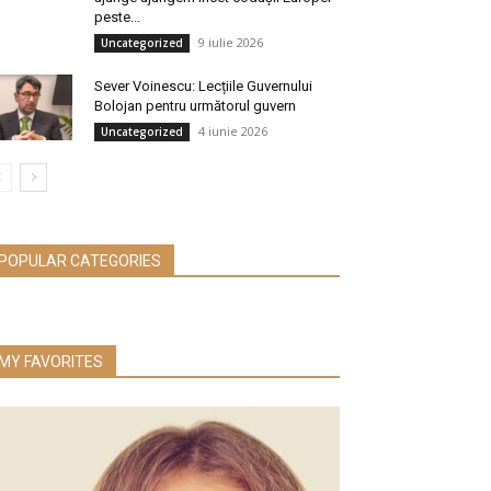
peste...
9 iulie 2026
Uncategorized
Sever Voinescu: Lecțiile Guvernului
Bolojan pentru următorul guvern
4 iunie 2026
Uncategorized
POPULAR CATEGORIES
MY FAVORITES