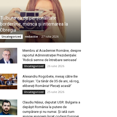
Tulburarea de personalitate
borderline, munca și internarea la
Obregia
redactie
-
27 iulie 2026
Uncategorized
Membru al Academiei Române, despre
raportul Administrației Prezidențiale:
‘Ridică semne de întrebare serioase’
26 iulie 2026
Uncategorized
Alexandru Rogobete, mesaj către Ilie
Bolojan: ‘Ca tânăr de 35 de ani, vă rog,
eliberați România! Plecați acasă!’
25 iulie 2026
Uncategorized
Claudiu Năsui, deputat USR: Bulgaria a
depășit România la putere de
cumpărare și nu numai. Și iată cum
ajunge ajungem încet codașii Europei