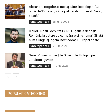
Alexandru Rogobete, mesaj către Ilie Bolojan: ‘Ca
tânăr de 35 de ani, vă rog, eliberați România! Plecați
acasă!’
25 iulie 2026
Uncategorized
Claudiu Năsui, deputat USR: Bulgaria a depășit
România la putere de cumpărare și nu numai. Și iată
cum ajunge ajungem încet codașii Europei peste...
9 iulie 2026
Uncategorized
Sever Voinescu: Lecțiile Guvernului Bolojan pentru
următorul guvern
4 iunie 2026
Uncategorized
POPULAR CATEGORIES