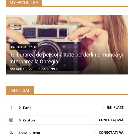
MY FAVORITES
UNCATEGORIZED
Tulburarea de personalitate borderline, munca și
A
internarea la Obregia
î
redactie
-
27 iulie 2026
0
r
I'M SOCIAL
ÎMI PLACE
0
Fani
CONECTAȚI-VĂ
0
Cititori
CONECTAȚI-VĂ
3,912
Cititori