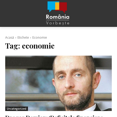
Acasă
Etichete
Economie
Tag:
economie
Uncategorized