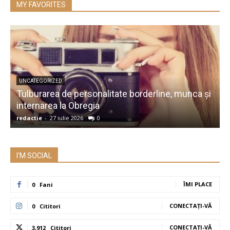
MY FAVORITES
UNCATEGORIZED
Tulburarea de personalitate borderline, munca și
A
internarea la Obregia
î
redactie
-
27 iulie 2026
0
r
I'M SOCIAL
ÎMI PLACE
0
Fani
CONECTAȚI-VĂ
0
Cititori
CONECTAȚI-VĂ
3,912
Cititori