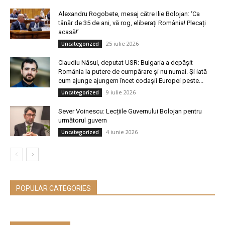
Alexandru Rogobete, mesaj către Ilie Bolojan: ‘Ca
tânăr de 35 de ani, vă rog, eliberați România! Plecați
acasă!’
25 iulie 2026
Uncategorized
Claudiu Năsui, deputat USR: Bulgaria a depășit
România la putere de cumpărare și nu numai. Și iată
cum ajunge ajungem încet codașii Europei peste...
9 iulie 2026
Uncategorized
Sever Voinescu: Lecțiile Guvernului Bolojan pentru
următorul guvern
4 iunie 2026
Uncategorized
POPULAR CATEGORIES