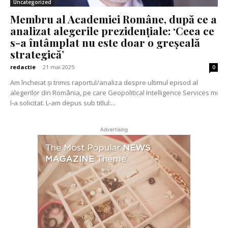
Uncategorized
Membru al Academiei Române, după ce a
analizat alegerile prezidențiale: ‘Ceea ce
s-a întâmplat nu este doar o greșeală
strategică’
redactie
-
21 mai 2025
0
Am încheiat și trimis raportul/analiza despre ultimul episod al
alegerilor din România, pe care Geopolitical Intelligence Services mi
l-a solicitat. L-am depus sub titlul:...
Advertising