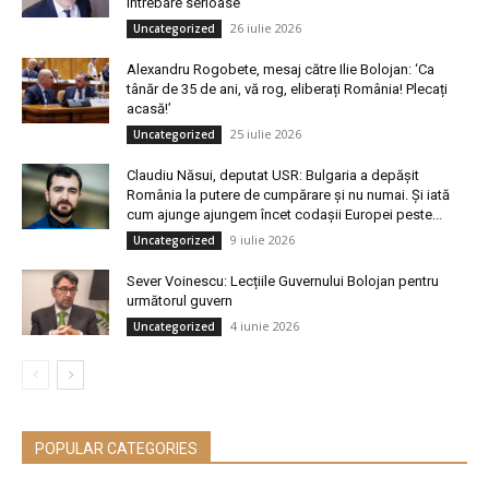
întrebare serioase’
26 iulie 2026
Uncategorized
Alexandru Rogobete, mesaj către Ilie Bolojan: ‘Ca
tânăr de 35 de ani, vă rog, eliberați România! Plecați
acasă!’
25 iulie 2026
Uncategorized
Claudiu Năsui, deputat USR: Bulgaria a depășit
România la putere de cumpărare și nu numai. Și iată
cum ajunge ajungem încet codașii Europei peste...
9 iulie 2026
Uncategorized
Sever Voinescu: Lecțiile Guvernului Bolojan pentru
următorul guvern
4 iunie 2026
Uncategorized
POPULAR CATEGORIES