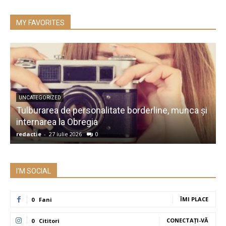
MY FAVORITES
UNCATEGORIZED
Tulburarea de personalitate borderline, munca și
A
internarea la Obregia
î
redactie
-
27 iulie 2026
0
r
I'M SOCIAL
ÎMI PLACE
0
Fani
CONECTAȚI-VĂ
0
Cititori