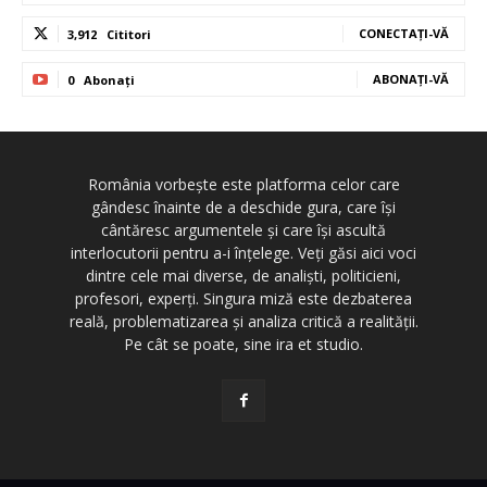
CONECTAȚI-VĂ
3,912
Cititori
ABONAȚI-VĂ
0
Abonați
România vorbește este platforma celor care
gândesc înainte de a deschide gura, care își
cântăresc argumentele și care își ascultă
interlocutorii pentru a-i înțelege. Veți găsi aici voci
dintre cele mai diverse, de analiști, politicieni,
profesori, experți. Singura miză este dezbaterea
reală, problematizarea și analiza critică a realității.
Pe cât se poate, sine ira et studio.