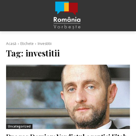
Acasă
Etichete
Investitii
Tag:
investitii
Uncategorized