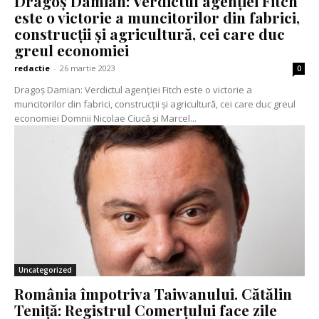
Dragoș Damian: Verdictul agenției Fitch
este o victorie a muncitorilor din fabrici,
construcții și agricultură, cei care duc
greul economiei
redactie
-
26 martie 2023
0
Dragoș Damian: Verdictul agenției Fitch este o victorie a
muncitorilor din fabrici, construcții și agricultură, cei care duc greul
economiei Domnii Nicolae Ciucă și Marcel...
Uncategorized
România împotriva Taiwanului. Cătălin
Teniță: Registrul Comerțului face zile