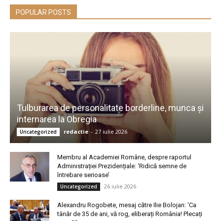
POPULAR POSTS
Tulburarea de personalitate borderline, munca și
internarea la Obregia
redactie
-
27 iulie 2026
Uncategorized
Membru al Academiei Române, despre raportul
Administrației Prezidențiale: ‘Ridică semne de
întrebare serioase’
26 iulie 2026
Uncategorized
Alexandru Rogobete, mesaj către Ilie Bolojan: ‘Ca
tânăr de 35 de ani, vă rog, eliberați România! Plecați