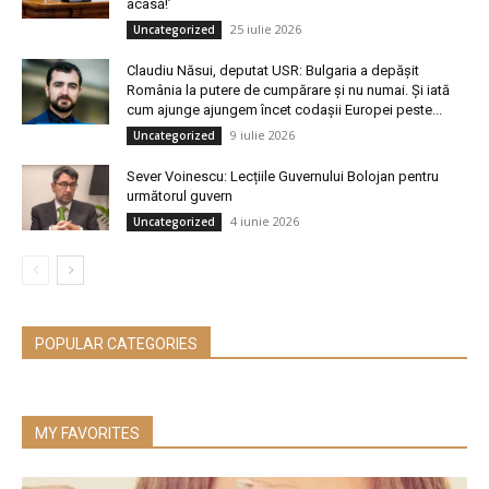
acasă!’
25 iulie 2026
Uncategorized
Claudiu Năsui, deputat USR: Bulgaria a depășit
România la putere de cumpărare și nu numai. Și iată
cum ajunge ajungem încet codașii Europei peste...
9 iulie 2026
Uncategorized
Sever Voinescu: Lecțiile Guvernului Bolojan pentru
următorul guvern
4 iunie 2026
Uncategorized
POPULAR CATEGORIES
MY FAVORITES