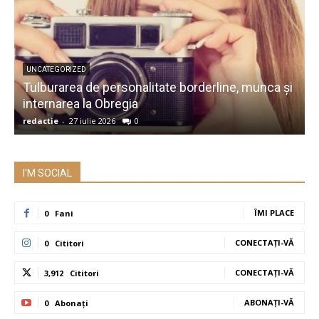
UNCATEGORIZED
Tulburarea de personalitate borderline, munca și
A
internarea la Obregia
î
redactie
-
27 iulie 2026
0
r
I'M SOCIAL
ÎMI PLACE
0
Fani
CONECTAȚI-VĂ
0
Cititori
CONECTAȚI-VĂ
3,912
Cititori
ABONAȚI-VĂ
0
Abonați