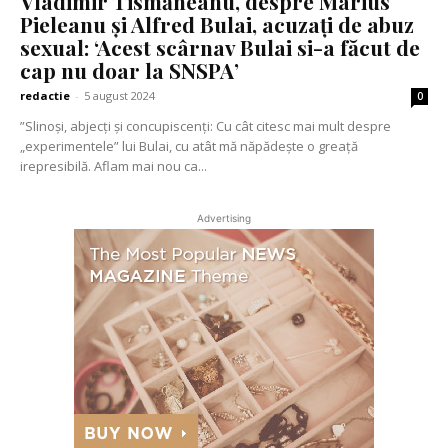
Vladimir Tismăneanu, despre Marius
Pieleanu și Alfred Bulai, acuzați de abuz
sexual: ‘Acest scârnav Bulai si-a făcut de
cap nu doar la SNSPA’
redactie
-
5 august 2024
0
”Slinoși, abjecți și concupiscenți: Cu cât citesc mai mult despre
„experimentele” lui Bulai, cu atât mă năpădește o greață
irepresibilă. Aflam mai nou ca...
Advertising