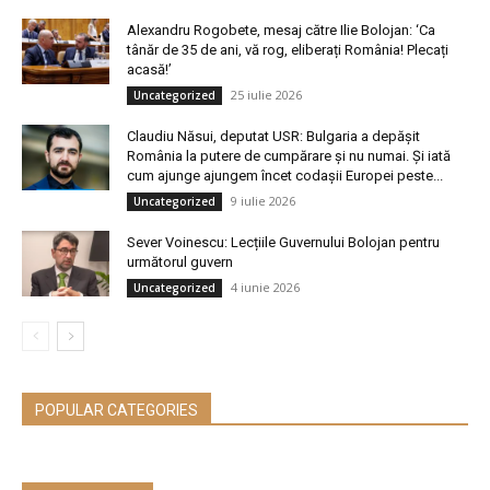
Alexandru Rogobete, mesaj către Ilie Bolojan: ‘Ca
tânăr de 35 de ani, vă rog, eliberați România! Plecați
acasă!’
25 iulie 2026
Uncategorized
Claudiu Năsui, deputat USR: Bulgaria a depășit
România la putere de cumpărare și nu numai. Și iată
cum ajunge ajungem încet codașii Europei peste...
9 iulie 2026
Uncategorized
Sever Voinescu: Lecțiile Guvernului Bolojan pentru
următorul guvern
4 iunie 2026
Uncategorized
POPULAR CATEGORIES