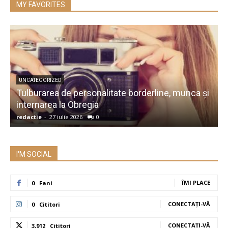
MY FAVORITES
UNCATEGORIZED
Tulburarea de personalitate borderline, munca și
A
internarea la Obregia
î
redactie
-
27 iulie 2026
0
r
I'M SOCIAL
ÎMI PLACE
0
Fani
CONECTAȚI-VĂ
0
Cititori
CONECTAȚI-VĂ
3,912
Cititori