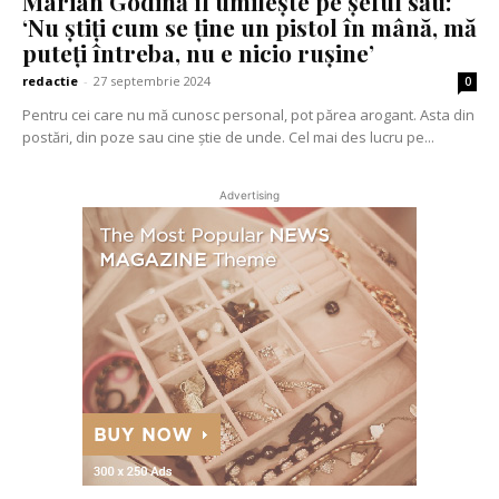
Marian Godină îl umilește pe șeful său:
‘Nu știți cum se ține un pistol în mână, mă
puteți întreba, nu e nicio rușine’
redactie
-
27 septembrie 2024
0
Pentru cei care nu mă cunosc personal, pot părea arogant. Asta din
postări, din poze sau cine știe de unde. Cel mai des lucru pe...
Advertising