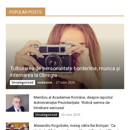
POPULAR POSTS
Tulburarea de personalitate borderline, munca și
internarea la Obregia
redactie
-
27 iulie 2026
Uncategorized
Membru al Academiei Române, despre raportul
Administrației Prezidențiale: ‘Ridică semne de
întrebare serioase’
26 iulie 2026
Uncategorized
Alexandru Rogobete, mesaj către Ilie Bolojan: ‘Ca