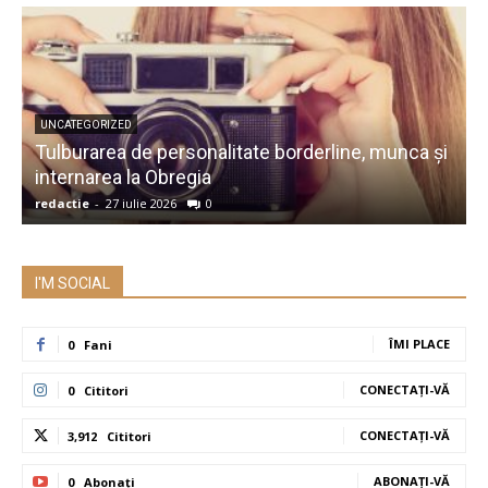
UNCATEGORIZED
Tulburarea de personalitate borderline, munca și
A
internarea la Obregia
î
redactie
-
27 iulie 2026
0
r
I'M SOCIAL
ÎMI PLACE
0
Fani
CONECTAȚI-VĂ
0
Cititori
CONECTAȚI-VĂ
3,912
Cititori
ABONAȚI-VĂ
0
Abonați