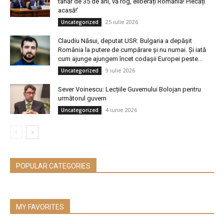
tânăr de 35 de ani, vă rog, eliberați România! Plecați
acasă!’
25 iulie 2026
Uncategorized
Claudiu Năsui, deputat USR: Bulgaria a depășit
România la putere de cumpărare și nu numai. Și iată
cum ajunge ajungem încet codașii Europei peste...
9 iulie 2026
Uncategorized
Sever Voinescu: Lecțiile Guvernului Bolojan pentru
următorul guvern
4 iunie 2026
Uncategorized
POPULAR CATEGORIES
MY FAVORITES