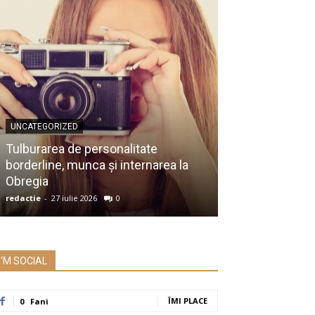
UNCATEGORIZED
UNCATEGORIZED
Membru al Ac
Tulburarea de personalitate
despre raportu
borderline, munca și internarea la
Prezidențiale:
Obregia
întrebare serio
redactie
-
27 iulie 2026
0
redactie
-
26 iulie 2
I'M SOCIAL
ÎMI PLACE
0
Fani