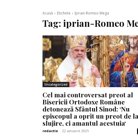
Acasă
Etichete
Iprian-Romeo Mega
Tag:
iprian-Romeo M
Uncategorized
Cel mai controversat preot al
Bisericii Ortodoxe Române
detonează Sfântul Sinod: ‘Nu
episcopul a oprit un preot de l
slujire, ci amantul acestuia‘
redactie
-
22 ianuarie 2025