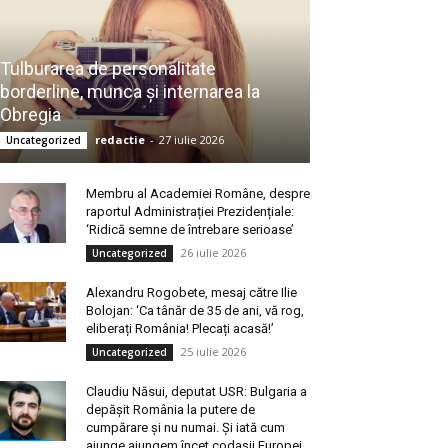
Tulburarea de personalitate
borderline, munca și internarea la
Obregia
redactie
-
27 iulie 2026
Uncategorized
Membru al Academiei Române, despre
raportul Administrației Prezidențiale:
‘Ridică semne de întrebare serioase’
26 iulie 2026
Uncategorized
Alexandru Rogobete, mesaj către Ilie
Bolojan: ‘Ca tânăr de 35 de ani, vă rog,
eliberați România! Plecați acasă!’
25 iulie 2026
Uncategorized
Claudiu Năsui, deputat USR: Bulgaria a
depășit România la putere de
cumpărare și nu numai. Și iată cum
ajunge ajungem încet codașii Europei