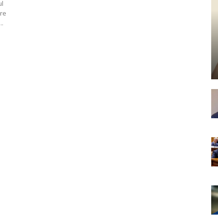
ul
tre
..