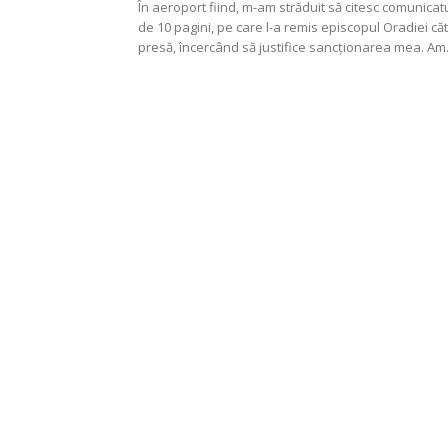
În aeroport fiind, m-am străduit să citesc comunicat
de 10 pagini, pe care l-a remis episcopul Oradiei că
presă, încercând să justifice sancționarea mea. Am.