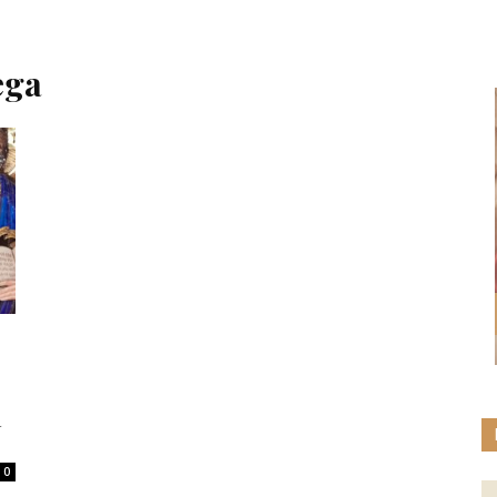
ega
a
0