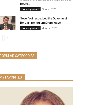
peste...
9 iulie 2026
Uncategorized
Sever Voinescu: Lecțiile Guvernului
Bolojan pentru următorul guvern
4 iunie 2026
Uncategorized
POPULAR CATEGORIES
MY FAVORITES