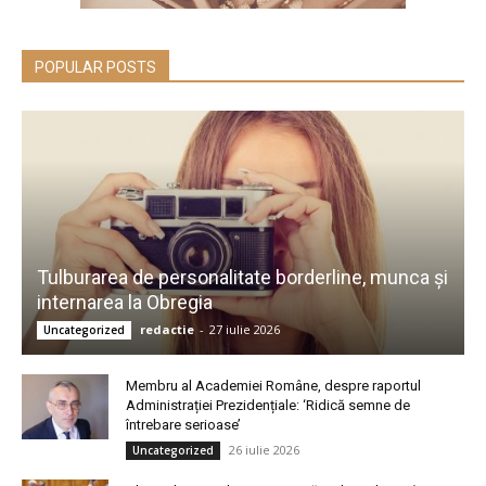
POPULAR POSTS
Tulburarea de personalitate borderline, munca și
internarea la Obregia
redactie
-
27 iulie 2026
Uncategorized
Membru al Academiei Române, despre raportul
Administrației Prezidențiale: ‘Ridică semne de
întrebare serioase’
26 iulie 2026
Uncategorized