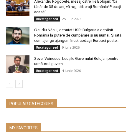
Alexandru Rogobete, mesaj către Ilie Bolojan: ‘Ca
tânăr de 35 de ani, vă rog, eliberați România! Plecați
acasă!’
25 iulie 2026
Uncategorized
Claudiu Năsui, deputat USR: Bulgaria a depășit
România la putere de cumpărare și nu numai. Și iată
cum ajunge ajungem încet codașii Europei peste...
9 iulie 2026
Uncategorized
Sever Voinescu: Lecțiile Guvernului Bolojan pentru
următorul guvern
4 iunie 2026
Uncategorized
POPULAR CATEGORIES
MY FAVORITES