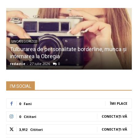
UNCATEGORIZED
Tulburarea de personalitate borderline, munca și
A
internarea la Obregia
î
redactie
-
27 iulie 2026
0
r
I'M SOCIAL
ÎMI PLACE
0
Fani
CONECTAȚI-VĂ
0
Cititori
CONECTAȚI-VĂ
3,912
Cititori