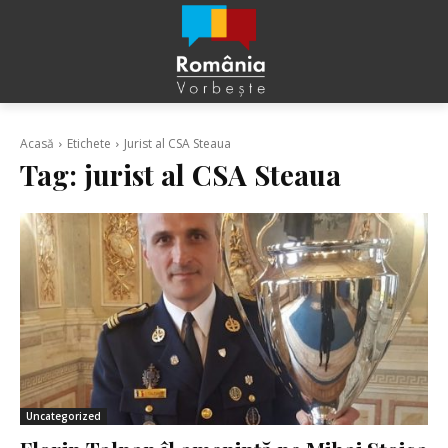
Acasă
Etichete
Jurist al CSA Steaua
Tag:
jurist al CSA Steaua
Uncategorized