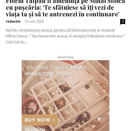
Florin Talpan îl amenință pe Mihai Stoica
cu pușcăria: ‘Te sfătuiesc să îți vezi de
viața ta și să te antrenezi în continuare’
redactie
-
15 iulie 2023
0
Nu! Nu vă intoarceți acasă, pentru că Ghencea este a noastră!
Mihai Stoica : “ Ne întoarcem acasă, în templul fotbalului românesc.”
Cum să nu...
Advertising