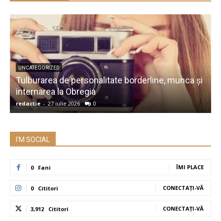
UNCATEGORIZED
Tulburarea de personalitate borderline, munca și
A
internarea la Obregia
î
redactie
-
27 iulie 2026
0
r
I'M SOCIAL
ÎMI PLACE
0
Fani
CONECTAȚI-VĂ
0
Cititori
CONECTAȚI-VĂ
3,912
Cititori