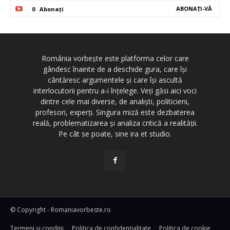
ABONAȚI-VĂ
0
Abonați
România vorbește este platforma celor care
gândesc înainte de a deschide gura, care își
cântăresc argumentele și care își ascultă
interlocutorii pentru a-i înțelege. Veți găsi aici voci
dintre cele mai diverse, de analiști, politicieni,
profesori, experți. Singura miză este dezbaterea
reală, problematizarea și analiza critică a realității.
Pe cât se poate, sine ira et studio.
© Copyright - Romaniavorbeste.ro
Termeni și condiţii
Politica de confidențialitate
Politica de cookie