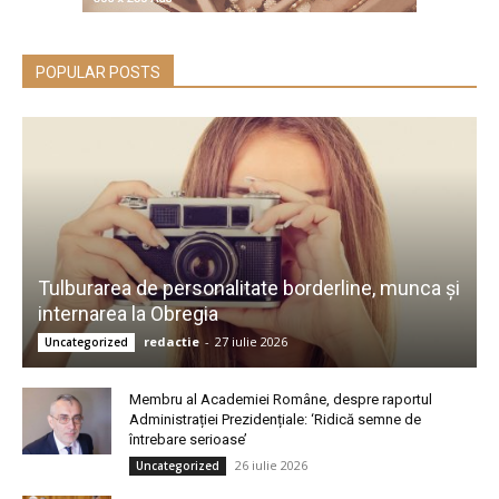
POPULAR POSTS
Tulburarea de personalitate borderline, munca și
internarea la Obregia
redactie
-
27 iulie 2026
Uncategorized
Membru al Academiei Române, despre raportul
Administrației Prezidențiale: ‘Ridică semne de
întrebare serioase’
26 iulie 2026
Uncategorized