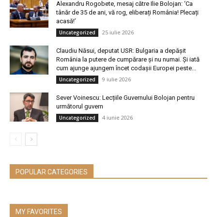
Alexandru Rogobete, mesaj către Ilie Bolojan: ‘Ca
tânăr de 35 de ani, vă rog, eliberați România! Plecați
acasă!’
25 iulie 2026
Uncategorized
Claudiu Năsui, deputat USR: Bulgaria a depășit
România la putere de cumpărare și nu numai. Și iată
cum ajunge ajungem încet codașii Europei peste...
9 iulie 2026
Uncategorized
Sever Voinescu: Lecțiile Guvernului Bolojan pentru
următorul guvern
4 iunie 2026
Uncategorized
POPULAR CATEGORIES
MY FAVORITES