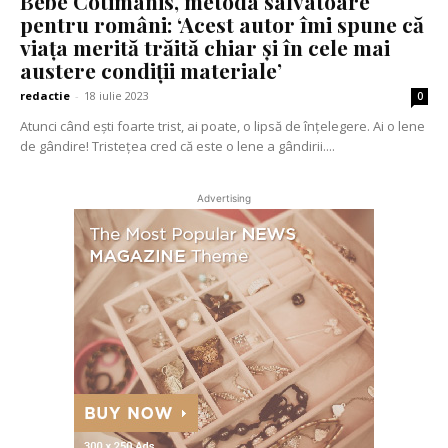
Bebe Cotimanis, metoda salvatoare
pentru români: ‘Acest autor îmi spune că
viața merită trăită chiar și în cele mai
austere condiții materiale’
redactie
-
18 iulie 2023
0
Atunci când ești foarte trist, ai poate, o lipsă de înțelegere. Ai o lene
de gândire! Tristețea cred că este o lene a gândirii....
Advertising