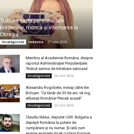
Tulburarea de personalitate
borderline, munca și internarea la
Obregia
redactie
-
27 iulie 2026
Uncategorized
Membru al Academiei Române, despre
raportul Administrației Prezidențiale:
‘Ridică semne de întrebare serioase’
26 iulie 2026
Uncategorized
Alexandru Rogobete, mesaj către Ilie
Bolojan: ‘Ca tânăr de 35 de ani, vă rog,
eliberați România! Plecați acasă!’
25 iulie 2026
Uncategorized
Claudiu Năsui, deputat USR: Bulgaria a
depășit România la putere de
cumpărare și nu numai. Și iată cum
ajunge ajungem încet codașii Europei