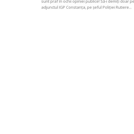
sunt praf în ochii opiniei publice! Să-i demiți doar pe
adjunctul IGP Constanța, pe șeful Poliției Rutiere...