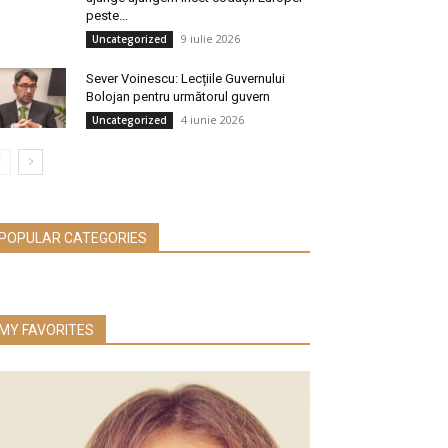
peste...
9 iulie 2026
Uncategorized
Sever Voinescu: Lecțiile Guvernului
Bolojan pentru următorul guvern
4 iunie 2026
Uncategorized
POPULAR CATEGORIES
MY FAVORITES