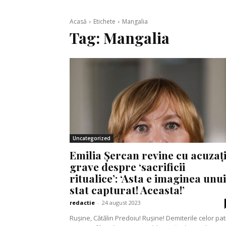
Acasă
Etichete
Mangalia
Tag:
Mangalia
Uncategorized
Emilia Șercan revine cu acuzați
grave despre ‘sacrificii
ritualice’: ‘Asta e imaginea unui
stat capturat! Aceasta!’
redactie
-
24 august 2023
Rușine, Cătălin Predoiu! Rușine! Demiterile celor pa