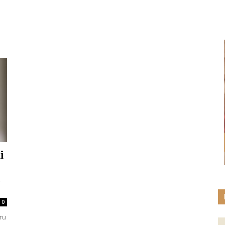
i
0
tru