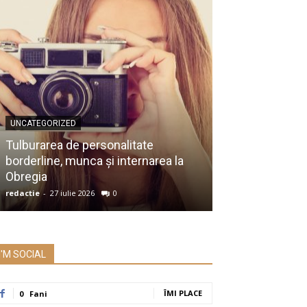
UNCATEGORIZED
UNCATEGORIZED
Membru al Ac
Tulburarea de personalitate
despre raportu
borderline, munca și internarea la
Prezidențiale:
Obregia
întrebare serio
redactie
-
27 iulie 2026
0
redactie
-
26 iulie 2
I'M SOCIAL
ÎMI PLACE
0
Fani