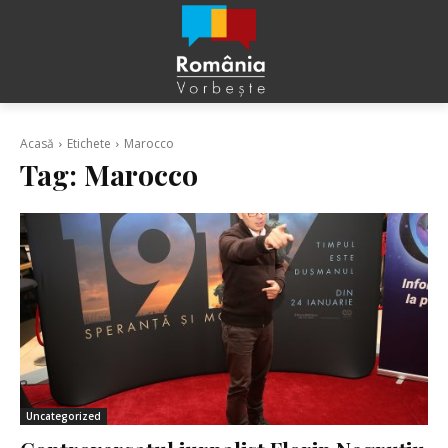
Acasă
Etichete
Marocco
Tag:
Marocco
Uncategorized