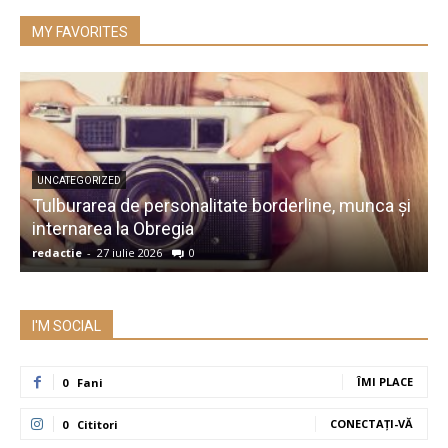
MY FAVORITES
UNCATEGORIZED
Tulburarea de personalitate borderline, munca și
A
internarea la Obregia
î
redactie
-
27 iulie 2026
0
r
I'M SOCIAL
ÎMI PLACE
0
Fani
CONECTAȚI-VĂ
0
Cititori