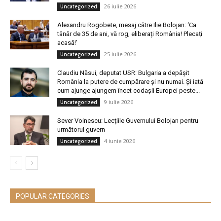
26 iulie 2026
Uncategorized
Alexandru Rogobete, mesaj către Ilie Bolojan: ‘Ca
tânăr de 35 de ani, vă rog, eliberați România! Plecați
acasă!’
25 iulie 2026
Uncategorized
Claudiu Năsui, deputat USR: Bulgaria a depășit
România la putere de cumpărare și nu numai. Și iată
cum ajunge ajungem încet codașii Europei peste...
9 iulie 2026
Uncategorized
Sever Voinescu: Lecțiile Guvernului Bolojan pentru
următorul guvern
4 iunie 2026
Uncategorized
POPULAR CATEGORIES