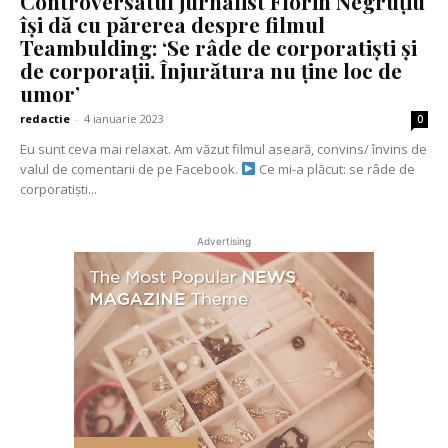
Controversatul jurnalist Florin Negruțiu
își dă cu părerea despre filmul
Teambulding: ‘Se râde de corporatiști și
de corporații. Înjurătura nu ține loc de
umor’
redactie
-
4 ianuarie 2023
0
Eu sunt ceva mai relaxat. Am văzut filmul aseară, convins/ învins de
valul de comentarii de pe Facebook.
Ce mi-a plăcut: se râde de
corporatiști...
Advertising