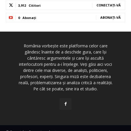
CONECTAȚI-VĂ
3,912
Cititori
ABONAȚI-VĂ
0
Abonați
România vorbește este platforma celor care
gândesc înainte de a deschide gura, care își
cântăresc argumentele și care își ascultă
interlocutorii pentru a-i înțelege. Veți găsi aici voci
dintre cele mai diverse, de analiști, politicieni,
profesori, experți. Singura miză este dezbaterea
reală, problematizarea și analiza critică a realității.
Pe cât se poate, sine ira et studio.