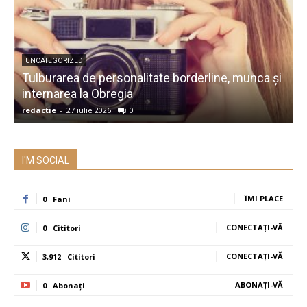
UNCATEGORIZED
Tulburarea de personalitate borderline, munca și
A
internarea la Obregia
î
redactie
-
27 iulie 2026
0
r
I'M SOCIAL
ÎMI PLACE
0
Fani
CONECTAȚI-VĂ
0
Cititori
CONECTAȚI-VĂ
3,912
Cititori
ABONAȚI-VĂ
0
Abonați