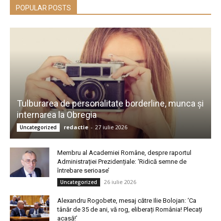
POPULAR POSTS
Tulburarea de personalitate borderline, munca și
internarea la Obregia
redactie
-
27 iulie 2026
Uncategorized
Membru al Academiei Române, despre raportul
Administrației Prezidențiale: ‘Ridică semne de
întrebare serioase’
26 iulie 2026
Uncategorized
Alexandru Rogobete, mesaj către Ilie Bolojan: ‘Ca
tânăr de 35 de ani, vă rog, eliberați România! Plecați
acasă!’