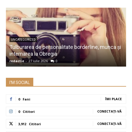
UNCATEGORIZED
Tulburarea de personalitate borderline, munca și
A
internarea la Obregia
î
redactie
-
27 iulie 2026
0
r
I'M SOCIAL
ÎMI PLACE
0
Fani
CONECTAȚI-VĂ
0
Cititori
CONECTAȚI-VĂ
3,912
Cititori