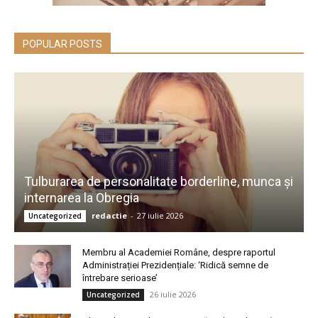
POPULAR POSTS
Tulburarea de personalitate borderline, munca și
internarea la Obregia
redactie
-
27 iulie 2026
Uncategorized
Membru al Academiei Române, despre raportul
Administrației Prezidențiale: ‘Ridică semne de
întrebare serioase’
26 iulie 2026
Uncategorized