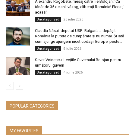
Alexandru Rogobete, mesaj către Ilie Bolojan: ‘Ca
tânăr de 35 de ani, vă rog, eliberați România! Plecați
acasă!’
25 iulie 2026
Uncategorized
Claudiu Năsui, deputat USR: Bulgaria a depășit
România la putere de cumpărare și nu numai. Și iată
cum ajunge ajungem încet codașii Europei peste...
9 iulie 2026
Uncategorized
Sever Voinescu: Lecțiile Guvernului Bolojan pentru
următorul guvern
4 iunie 2026
Uncategorized
POPULAR CATEGORIES
MY FAVORITES