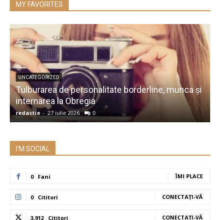
MY FAVORITES
UNCATEGORIZED
Tulburarea de personalitate borderline, munca și
A
internarea la Obregia
î
redactie
-
27 iulie 2026
0
r
I'M SOCIAL
ÎMI PLACE
0
Fani
CONECTAȚI-VĂ
0
Cititori
CONECTAȚI-VĂ
3,912
Cititori