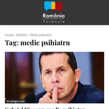
Acasă
Etichete
Medic psihiatru
Tag:
medic psihiatru
Uncategorized