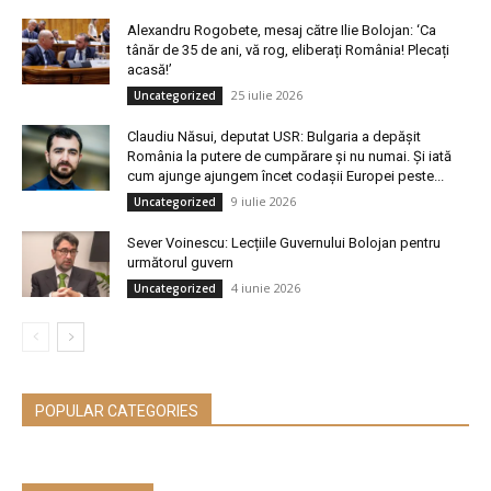
Alexandru Rogobete, mesaj către Ilie Bolojan: ‘Ca
tânăr de 35 de ani, vă rog, eliberați România! Plecați
acasă!’
25 iulie 2026
Uncategorized
Claudiu Năsui, deputat USR: Bulgaria a depășit
România la putere de cumpărare și nu numai. Și iată
cum ajunge ajungem încet codașii Europei peste...
9 iulie 2026
Uncategorized
Sever Voinescu: Lecțiile Guvernului Bolojan pentru
următorul guvern
4 iunie 2026
Uncategorized
POPULAR CATEGORIES