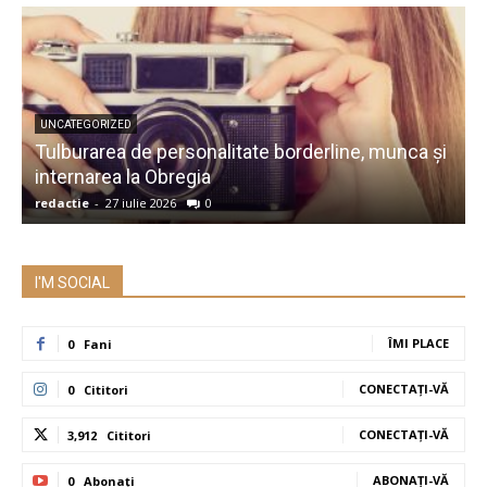
UNCATEGORIZED
Tulburarea de personalitate borderline, munca și
A
internarea la Obregia
î
redactie
-
27 iulie 2026
0
r
I'M SOCIAL
ÎMI PLACE
0
Fani
CONECTAȚI-VĂ
0
Cititori
CONECTAȚI-VĂ
3,912
Cititori
ABONAȚI-VĂ
0
Abonați