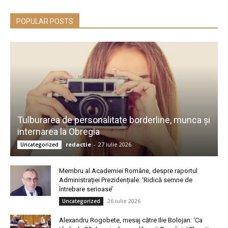
POPULAR POSTS
Tulburarea de personalitate borderline, munca și
internarea la Obregia
redactie
-
27 iulie 2026
Uncategorized
Membru al Academiei Române, despre raportul
Administrației Prezidențiale: ‘Ridică semne de
întrebare serioase’
26 iulie 2026
Uncategorized
Alexandru Rogobete, mesaj către Ilie Bolojan: ‘Ca