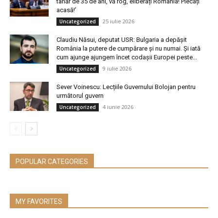
tânăr de 35 de ani, vă rog, eliberați România! Plecați
acasă!’
25 iulie 2026
Uncategorized
Claudiu Năsui, deputat USR: Bulgaria a depășit
România la putere de cumpărare și nu numai. Și iată
cum ajunge ajungem încet codașii Europei peste...
9 iulie 2026
Uncategorized
Sever Voinescu: Lecțiile Guvernului Bolojan pentru
următorul guvern
4 iunie 2026
Uncategorized
POPULAR CATEGORIES
MY FAVORITES