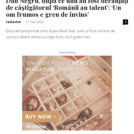
Dan Negru, după ce unii au fost deranjați
de câștigătorul ‘Românii au talent’: ‘Un
om frumos e greu de învins’
redactie
-
17 mai 2023
0
Deși am prezentat vreo 8 ani Next Star care a fost cel mai de
succes talent show cu copii la tv, nu-l judec nici...
Advertising