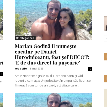
Uncategorized
Marian Godină îl numește
cocalar pe Daniel
Horodniceanu, fost șef DIICOT:
ri
‘E de dus direct la pușcărie’
redactie
-
8 mai 2023
0
0
Am vizionat imaginile cu dl Horodniceanu și văd
lucrurile cam așa: Un judecător, în timpul său liber, se
filmează cum tunde un gard, activitate care...