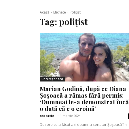
Acasă
Etichete
Polițist
Tag:
polițist
Uncategorized
Marian Godină, după ce Diana
Șoșoacă a rămas fără permis:
‘Dumneai le-a demonstrat încă
o dată că e o eroină’
redactie
-
11 martie 2024
Despre ce a făcut azi doamna senator Șoșoacă îmi