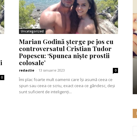
Uncategorized
Marian Godină șterge pe jos cu
controversatul Cristian Tudor
Popescu: ‘Spunea niște prostii
i
colosale’
redactie
-
13 ianuarie 2023
0
0
Îmi plac foarte mult oamenii care își asumă ceea ce
spun sau ceea ce scriu, exact ceea ce gândesc, deși
sunt suficient de inteligenți...