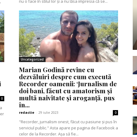
,
nu o face în stilul lor și a nu lăsa impresia că se...
Uncategorized
Marian Godină revine cu
dezvăluiri despre cum execută
i
Recorder oamenii: ‘Jurnalism de
doi bani, făcut cu amatorism și
multă naivitate și aroganță, pus
0
în...
redactie
-
29 iulie 2023
0
ser
"Recorder, jurnalism onest, făcut cu pasiune și pus în
serviciul public." Asta apare pe pagina de Facebook a
celor de la Recorder. Așa să fie...