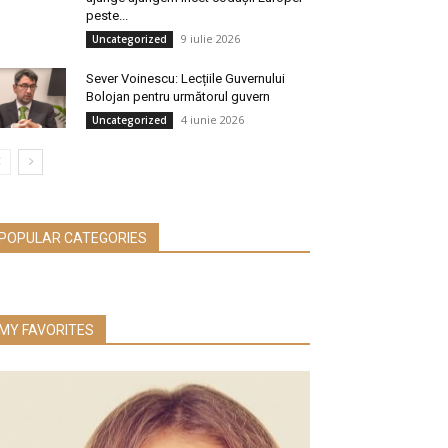
peste...
9 iulie 2026
Uncategorized
Sever Voinescu: Lecțiile Guvernului
Bolojan pentru următorul guvern
4 iunie 2026
Uncategorized
POPULAR CATEGORIES
MY FAVORITES