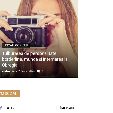
UNCATEGORIZED
UNCATEGORIZED
Membru al Ac
Tulburarea de personalitate
despre raportu
borderline, munca și internarea la
Prezidențiale:
Obregia
întrebare serio
redactie
-
27 iulie 2026
0
redactie
-
26 iulie 2
I'M SOCIAL
ÎMI PLACE
0
Fani