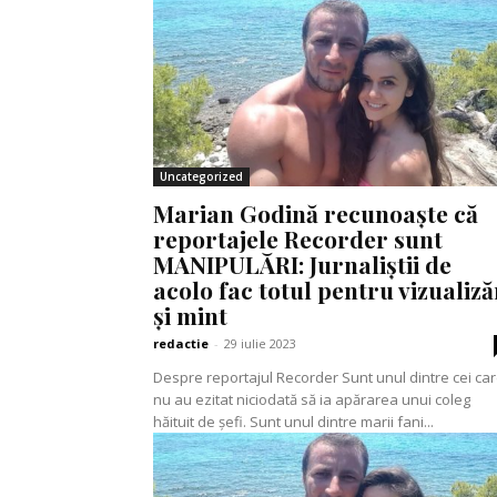
Uncategorized
Marian Godină recunoaște că
reportajele Recorder sunt
MANIPULĂRI: Jurnaliștii de
acolo fac totul pentru vizualiză
și mint
redactie
-
29 iulie 2023
Despre reportajul Recorder Sunt unul dintre cei care
nu au ezitat niciodată să ia apărarea unui coleg
hăituit de șefi. Sunt unul dintre marii fani...