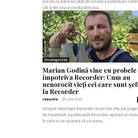
pot da cu părerea atât din postura polițistului rutier
cât și din cea a conducătorului...
Uncategorized
Marian Godină vine cu probele
împotriva Recorder: Cum au
nenorocit vieți cei care sunt șef
la Recorder
redactie
-
30 iulie 2023
Despre reportajul Recorder Acum trei zile, pe pagina
de Facebook a publicației Recorder apărea un tea
în care ni se spunea că va urma...