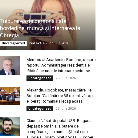
Tulburarea de personalitate
borderline, munca și internarea la
Obregia
redactie
-
27 iulie 2026
Uncategorized
Membru al Academiei Române, despre
raportul Administrației Prezidențiale:
‘Ridică semne de întrebare serioase’
26 iulie 2026
Uncategorized
Alexandru Rogobete, mesaj către Ilie
Bolojan: ‘Ca tânăr de 35 de ani, vă rog,
eliberați România! Plecați acasă!’
25 iulie 2026
Uncategorized
Claudiu Năsui, deputat USR: Bulgaria a
depășit România la putere de
cumpărare și nu numai. Și iată cum
ajunge ajungem încet codașii Europei