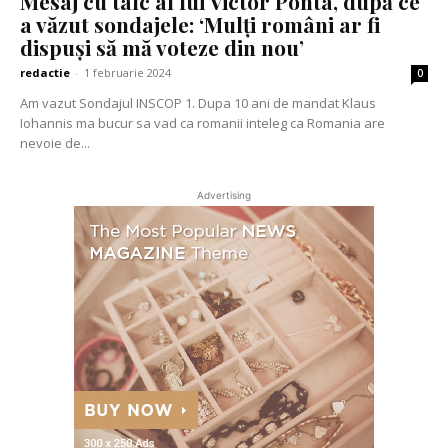
Mesaj cu tâlc al lui Victor Ponta, după ce
a văzut sondajele: ‘Mulți români ar fi
dispuși să mă voteze din nou’
redactie
-
1 februarie 2024
0
Am vazut Sondajul INSCOP 1. Dupa 10 ani de mandat Klaus
Iohannis ma bucur sa vad ca romanii inteleg ca Romania are
nevoie de...
Advertising