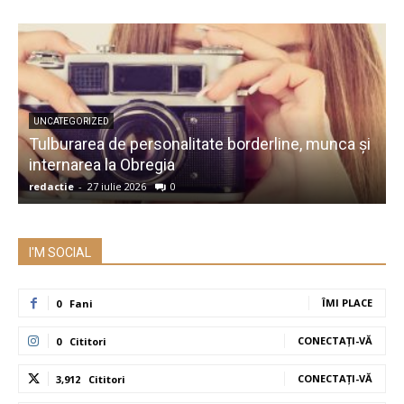
UNCATEGORIZED
Tulburarea de personalitate borderline, munca și
A
internarea la Obregia
î
redactie
-
27 iulie 2026
0
r
I'M SOCIAL
ÎMI PLACE
0
Fani
CONECTAȚI-VĂ
0
Cititori
CONECTAȚI-VĂ
3,912
Cititori