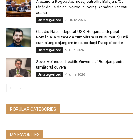
Alexandru Rogobete, mesaj către Ilie Bolojan: ‘Ca
tânăr de 35 de ani, vă rog, eliberați România! Plecați
acasă!’
25 iulie 2026
Uncategorized
Claudiu Năsui, deputat USR: Bulgaria a depășit
România la putere de cumpărare și nu numai. Și iată
cum ajunge ajungem încet codașii Europei peste...
9 iulie 2026
Uncategorized
Sever Voinescu: Lecțiile Guvernului Bolojan pentru
următorul guvern
4 iunie 2026
Uncategorized
POPULAR CATEGORIES
MY FAVORITES