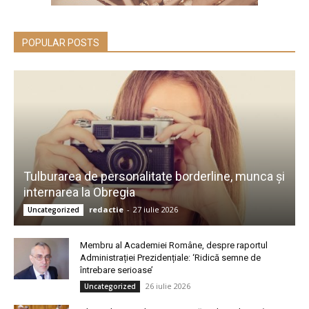
POPULAR POSTS
Tulburarea de personalitate borderline, munca și
internarea la Obregia
redactie
-
27 iulie 2026
Uncategorized
Membru al Academiei Române, despre raportul
Administrației Prezidențiale: ‘Ridică semne de
întrebare serioase’
26 iulie 2026
Uncategorized