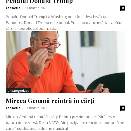
Penalul Donald Trump
redactie
-
31 martie 2023
0
Penalul Donald Trump La Washington a fost deschisă cutia
Pandorei. Donald Trump este penal. Pus sub o anchetă, la capătul
căreia, teoretic cel puțin, se...
Uncategorized
Mircea Geoană reintră în cărți
redactie
-
27 martie 2023
0
Mircea Geoană reintră în cărți Pentru prezidențiale. Părăsește
banca de rezervă. De la NATO. Din poziția extrem de importantă pe
care întotdeauna o deține numărul...