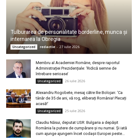
Tulburarea de personalitate borderline, munca și
internarea la Obregia
redactie
-
27 iulie 2026
Uncategorized
Membru al Academiei Române, despre raportul
Administrației Prezidențiale: ‘Ridică semne de
întrebare serioase’
26 iulie 2026
Uncategorized
Alexandru Rogobete, mesaj către Ilie Bolojan: ‘Ca
tânăr de 35 de ani, vă rog, eliberați România! Plecați
acasă!’
25 iulie 2026
Uncategorized
Claudiu Năsui, deputat USR: Bulgaria a depășit
România la putere de cumpărare și nu numai. Și iată
cum ajunge ajungem încet codașii Europei peste...