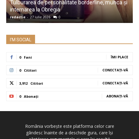
Tulburarea de personalitate borderline, munca și
A
internarea la Obregia
î
redactie
-
27 iulie 2026
0
r
I'M SOCIAL
ÎMI PLACE
0
Fani
CONECTAȚI-VĂ
0
Cititori
CONECTAȚI-VĂ
3,912
Cititori
ABONAȚI-VĂ
0
Abonați
România vorbește este platforma celor care
gândesc înainte de a deschide gura, care își