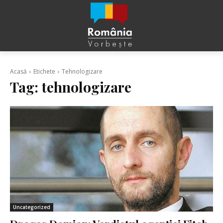
Acasă
Etichete
Tehnologizare
Tag:
tehnologizare
Uncategorized