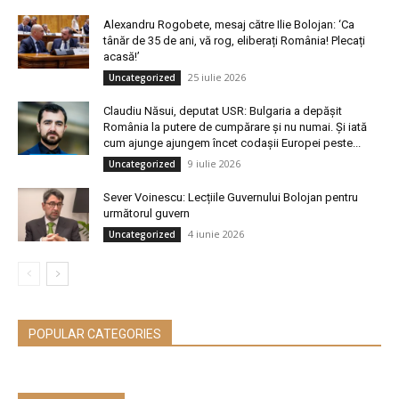
Alexandru Rogobete, mesaj către Ilie Bolojan: ‘Ca
tânăr de 35 de ani, vă rog, eliberați România! Plecați
acasă!’
25 iulie 2026
Uncategorized
Claudiu Năsui, deputat USR: Bulgaria a depășit
România la putere de cumpărare și nu numai. Și iată
cum ajunge ajungem încet codașii Europei peste...
9 iulie 2026
Uncategorized
Sever Voinescu: Lecțiile Guvernului Bolojan pentru
următorul guvern
4 iunie 2026
Uncategorized
POPULAR CATEGORIES