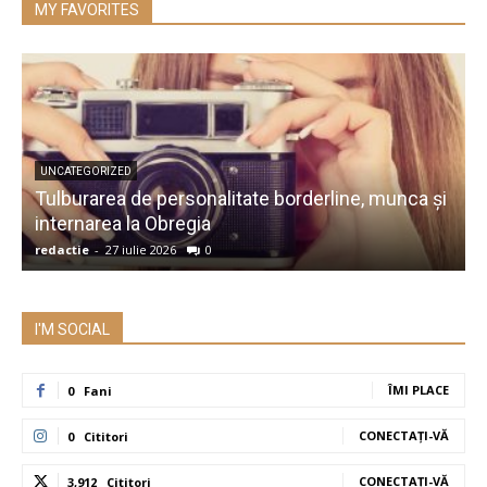
MY FAVORITES
UNCATEGORIZED
Tulburarea de personalitate borderline, munca și
A
internarea la Obregia
î
redactie
-
27 iulie 2026
0
r
I'M SOCIAL
ÎMI PLACE
0
Fani
CONECTAȚI-VĂ
0
Cititori
CONECTAȚI-VĂ
3,912
Cititori