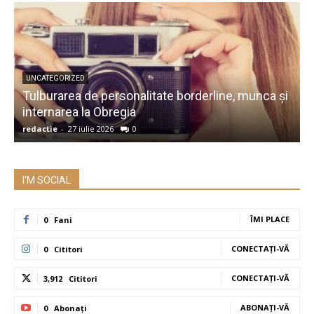
UNCATEGORIZED
Tulburarea de personalitate borderline, munca și
A
internarea la Obregia
î
redactie
-
27 iulie 2026
0
r
I'M SOCIAL
ÎMI PLACE
0
Fani
CONECTAȚI-VĂ
0
Cititori
CONECTAȚI-VĂ
3,912
Cititori
ABONAȚI-VĂ
0
Abonați