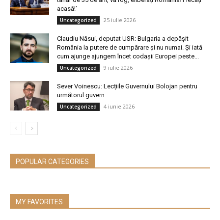
acasă!’
25 iulie 2026
Uncategorized
Claudiu Năsui, deputat USR: Bulgaria a depășit
România la putere de cumpărare și nu numai. Și iată
cum ajunge ajungem încet codașii Europei peste...
9 iulie 2026
Uncategorized
Sever Voinescu: Lecțiile Guvernului Bolojan pentru
următorul guvern
4 iunie 2026
Uncategorized
POPULAR CATEGORIES
MY FAVORITES