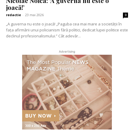
Nicolae Noica: ‘A guverna nu este o
joacă!’
redactie
-
23 mai 2026
0
„A guverna nu este o joacă! „Paguba cea mai mare a societății în
fața afirmării unui policianism fără politici, dedicat lupei politice este
declinul profesionalismului.” Cât adevăr...
Advertising