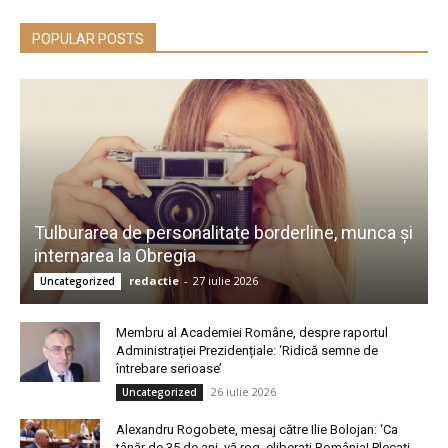
POPULAR POSTS
Tulburarea de personalitate borderline, munca și
internarea la Obregia
redactie
-
27 iulie 2026
Uncategorized
Membru al Academiei Române, despre raportul
Administrației Prezidențiale: ‘Ridică semne de
întrebare serioase’
26 iulie 2026
Uncategorized
Alexandru Rogobete, mesaj către Ilie Bolojan: ‘Ca
tânăr de 35 de ani, vă rog, eliberați România! Plecați