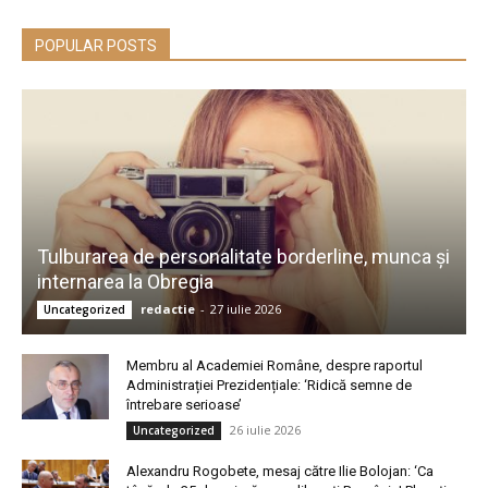
POPULAR POSTS
Tulburarea de personalitate borderline, munca și
internarea la Obregia
redactie
-
27 iulie 2026
Uncategorized
Membru al Academiei Române, despre raportul
Administrației Prezidențiale: ‘Ridică semne de
întrebare serioase’
26 iulie 2026
Uncategorized
Alexandru Rogobete, mesaj către Ilie Bolojan: ‘Ca