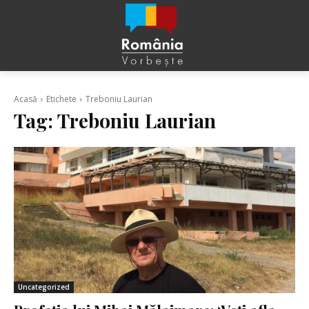
Acasă
Etichete
Treboniu Laurian
Tag:
Treboniu Laurian
Uncategorized