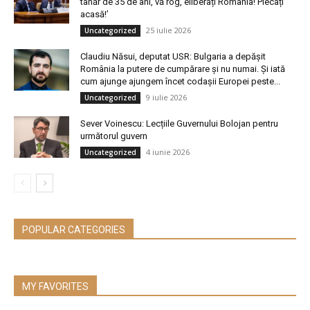
tânăr de 35 de ani, vă rog, eliberați România! Plecați
acasă!’
25 iulie 2026
Uncategorized
Claudiu Năsui, deputat USR: Bulgaria a depășit
România la putere de cumpărare și nu numai. Și iată
cum ajunge ajungem încet codașii Europei peste...
9 iulie 2026
Uncategorized
Sever Voinescu: Lecțiile Guvernului Bolojan pentru
următorul guvern
4 iunie 2026
Uncategorized
POPULAR CATEGORIES
MY FAVORITES