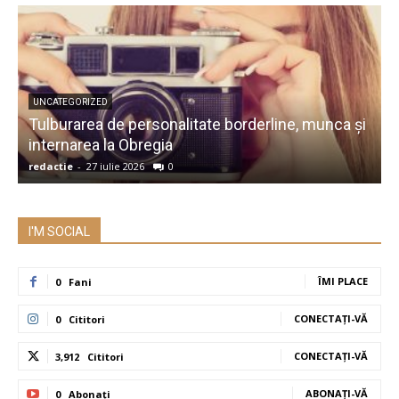
UNCATEGORIZED
Tulburarea de personalitate borderline, munca și
A
internarea la Obregia
î
redactie
-
27 iulie 2026
0
r
I'M SOCIAL
ÎMI PLACE
0
Fani
CONECTAȚI-VĂ
0
Cititori
CONECTAȚI-VĂ
3,912
Cititori
ABONAȚI-VĂ
0
Abonați