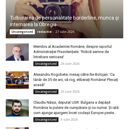
Tulburarea de personalitate borderline, munca și
internarea la Obregia
redactie
-
27 iulie 2026
Uncategorized
Membru al Academiei Române, despre raportul
Administrației Prezidențiale: ‘Ridică semne de
întrebare serioase’
26 iulie 2026
Uncategorized
Alexandru Rogobete, mesaj către Ilie Bolojan: ‘Ca
tânăr de 35 de ani, vă rog, eliberați România! Plecați
acasă!’
25 iulie 2026
Uncategorized
Claudiu Năsui, deputat USR: Bulgaria a depășit
România la putere de cumpărare și nu numai. Și iată
cum ajunge ajungem încet codașii Europei peste...
9 iulie 2026
Uncategorized