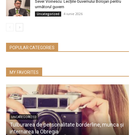
Sever Voinescu: Lecțiile Guvernului Bolojan pentru
următorul guvern
4 iunie 2026
Uncategorized
POPULAR CATEGORIES
MY FAVORITES
UNCATEGORIZED
Tulburarea de personalitate borderline, munca și
A
internarea la Obregia
î