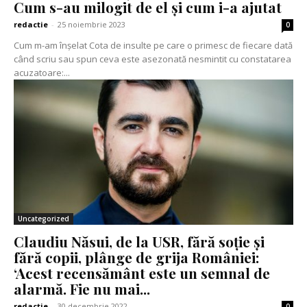
Cum s-au milogit de el și cum i-a ajutat
redactie
-
25 noiembrie 2023
0
Cum m-am înșelat Cota de insulte pe care o primesc de fiecare dată
când scriu sau spun ceva este asezonată nesmintit cu constatarea
acuzatoare:...
Uncategorized
Claudiu Năsui, de la USR, fără soție și
fără copii, plânge de grija României:
‘Acest recensământ este un semnal de
alarmă. Fie nu mai...
redactie
-
30 decembrie 2022
0