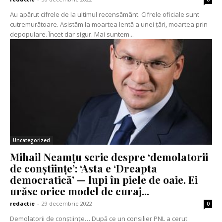
Au apărut cifrele de la ultimul recensământ. Cifrele oficiale sunt
cutremurătoare. Asistăm la moartea lentă a unei țări, moartea prin
depopulare. Încet dar sigur. Mai suntem...
Uncategorized
Mihail Neamțu scrie despre ‘demolatorii
de conștiințe’: ‘Asta e ‘Dreapta
democratică’ — lupi în piele de oaie. Ei
urăsc orice model de curaj...
redactie
-
29 decembrie 2022
0
Demolatorii de conștiințe… După ce un consilier PNL a cerut