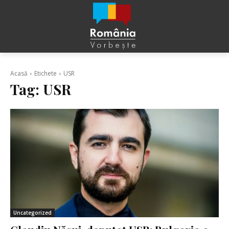
Acasă
Etichete
USR
Tag:
USR
Uncategorized