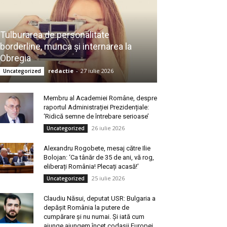
Tulburarea de personalitate
borderline, munca și internarea la
Obregia
redactie
-
27 iulie 2026
Uncategorized
Membru al Academiei Române, despre
raportul Administrației Prezidențiale:
‘Ridică semne de întrebare serioase’
26 iulie 2026
Uncategorized
Alexandru Rogobete, mesaj către Ilie
Bolojan: ‘Ca tânăr de 35 de ani, vă rog,
eliberați România! Plecați acasă!’
25 iulie 2026
Uncategorized
Claudiu Năsui, deputat USR: Bulgaria a
depășit România la putere de
cumpărare și nu numai. Și iată cum
ajunge ajungem încet codașii Europei