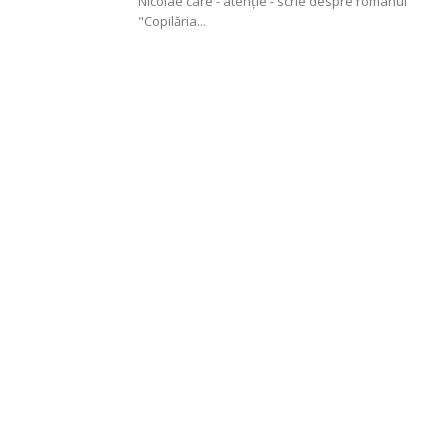
Nicolae care - atenție - scrie despre romanul
"Copilăria...