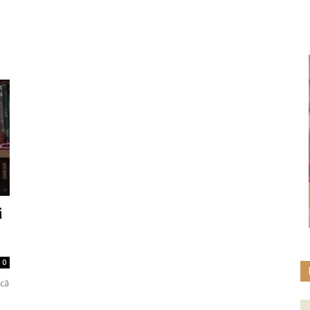
i
0
acă