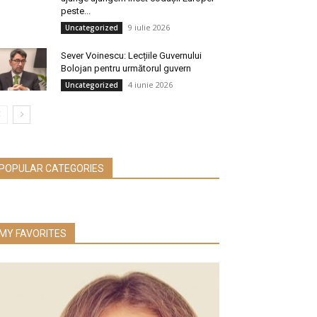
peste...
9 iulie 2026
Uncategorized
Sever Voinescu: Lecțiile Guvernului
Bolojan pentru următorul guvern
4 iunie 2026
Uncategorized
POPULAR CATEGORIES
MY FAVORITES