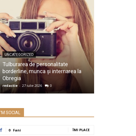
UNCATEGORIZED
UNCATEGORIZED
Membru al Ac
Tulburarea de personalitate
despre raportu
borderline, munca și internarea la
Prezidențiale:
Obregia
întrebare serio
redactie
-
27 iulie 2026
0
redactie
-
26 iulie 2
I'M SOCIAL
ÎMI PLACE
0
Fani