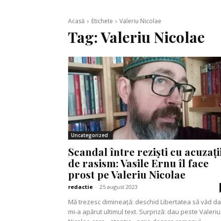
Acasă
Etichete
Valeriu Nicolae
Tag:
Valeriu Nicolae
Uncategorized
Scandal între reziști cu acuzați
de rasism: Vasile Ernu îl face
prost pe Valeriu Nicolae
redactie
-
25 august 2023
Mă trezesc dimineață: deschid Libertatea să văd d
mi-a apărut ultimul text. Surpriză: dau peste Valeriu